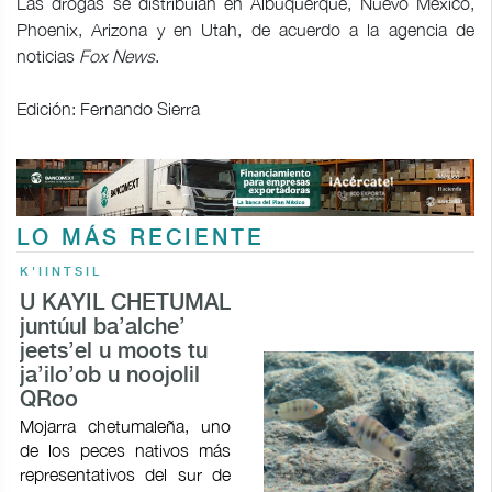
Las drogas se distribuían en Albuquerque, Nuevo México,
Phoenix, Arizona y en Utah, de acuerdo a la agencia de
noticias
Fox News
.
Edición: Fernando Sierra
LO MÁS RECIENTE
K'IINTSIL
U KAYIL CHETUMAL
juntúul ba’alche’
jeets’el u moots tu
ja’ilo’ob u noojolil
QRoo
Mojarra chetumaleña, uno
de los peces nativos más
representativos del sur de