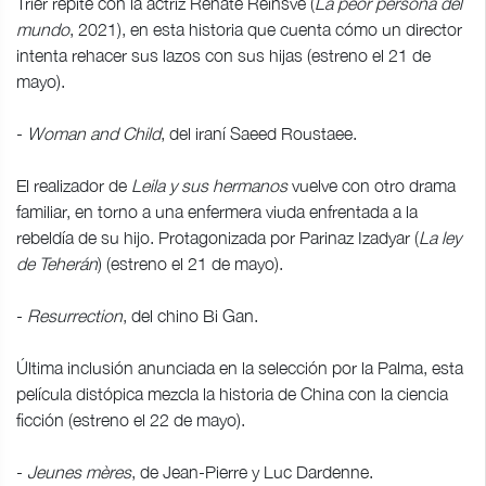
Trier repite con la actriz Renate Reinsve (
La peor persona del
mundo
, 2021), en esta historia que cuenta cómo un director
intenta rehacer sus lazos con sus hijas (estreno el 21 de
mayo).
-
Woman and Child
, del iraní Saeed Roustaee.
El realizador de
Leila y sus hermanos
vuelve con otro drama
familiar, en torno a una enfermera viuda enfrentada a la
rebeldía de su hijo. Protagonizada por Parinaz Izadyar (
La ley
de Teherán
) (estreno el 21 de mayo).
-
Resurrection
, del chino Bi Gan.
Última inclusión anunciada en la selección por la Palma, esta
película distópica mezcla la historia de China con la ciencia
ficción (estreno el 22 de mayo).
-
Jeunes mères
, de Jean-Pierre y Luc Dardenne.