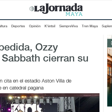
ltura
Deportes
Opinión
K'iintsil
SiempreViva
Tren Maya
Suple
pedida, Ozzy
 Sabbath cierran su
cita en el estadio Aston Villa de
 en catedral pagana