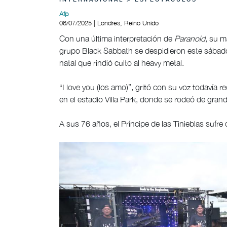
INTERNACIONAL > ESPECTÁCULOS
Afp
06/07/2025 | Londres, Reino Unido
Con una última interpretación de
Paranoid
, su m
grupo Black Sabbath se despidieron este sábad
natal que rindió culto al heavy metal.
“I love you (los amo)”, gritó con su voz todavía 
en el estadio Villa Park, donde se rodeó de grand
A sus 76 años, el Príncipe de las Tinieblas sufr