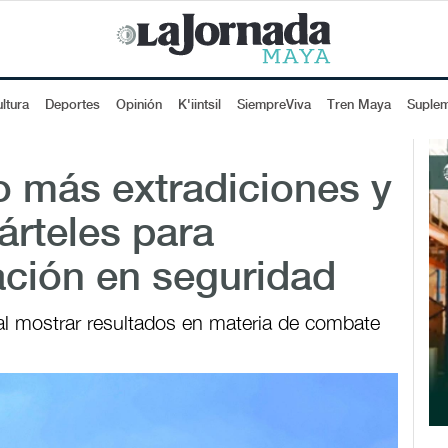
ltura
Deportes
Opinión
K'iintsil
SiempreViva
Tren Maya
Suple
o más extradiciones y
árteles para
ción en seguridad
al mostrar resultados en materia de combate