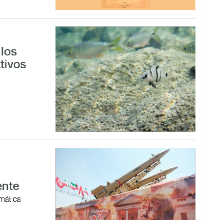
los
tivos
ente
omática