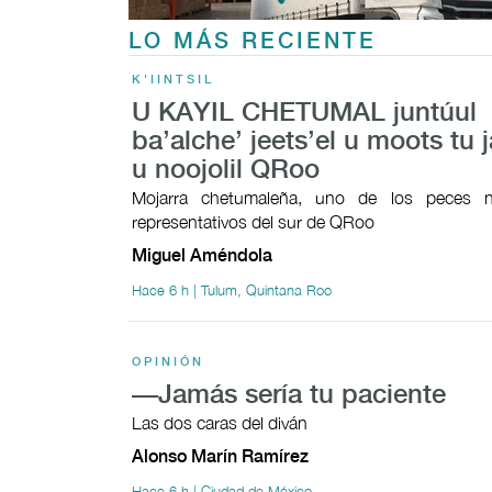
LO MÁS RECIENTE
K'IINTSIL
U KAYIL CHETUMAL juntúul
ba’alche’ jeets’el u moots tu j
u noojolil QRoo
Mojarra chetumaleña, uno de los peces n
representativos del sur de QRoo
Miguel Améndola
Hace 6 h | Tulum, Quintana Roo
OPINIÓN
—Jamás sería tu paciente
Las dos caras del diván
Alonso Marín Ramírez
Hace 6 h | Ciudad de México