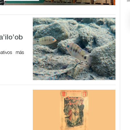
a’ilo’ob
ativos más