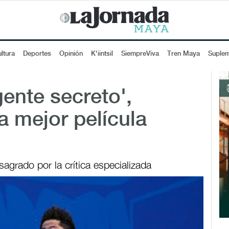
ltura
Deportes
Opinión
K'iintsil
SiempreViva
Tren Maya
Suple
gente secreto',
a mejor película
sagrado por la crítica especializada