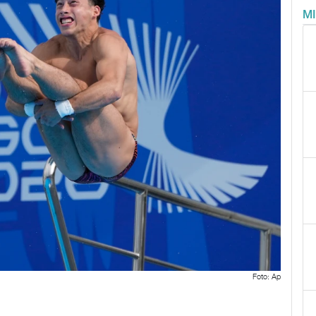
M
Foto: Ap