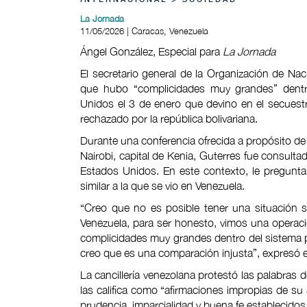
INTERNACIONAL > SOCIEDAD
La Jornada
11/05/2026 | Caracas, Venezuela
Ángel González, Especial para
La Jornada
El secretario general de la Organización de Na
que hubo “complicidades muy grandes” dentr
Unidos el 3 de enero que devino en el secuest
rechazado por la república bolivariana.
Durante una conferencia ofrecida a propósito de
Nairobi, capital de Kenia, Guterres fue consult
Estados Unidos. En este contexto, le pregunt
similar a la que se vio en Venezuela.
“Creo que no es posible tener una situación s
Venezuela, para ser honesto, vimos una operaci
complicidades muy grandes dentro del sistema 
creo que es una comparación injusta”, expresó el
La cancillería venezolana protestó las palabras 
las califica como “afirmaciones impropias de su a
prudencia, imparcialidad y buena fe establecidos