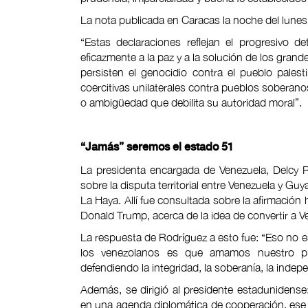
La nota publicada en Caracas la noche del lunes 
“Estas declaraciones reflejan el progresivo d
eficazmente a la paz y a la solución de los gran
persisten el genocidio contra el pueblo pales
coercitivas unilaterales contra pueblos soberano
o ambigüedad que debilita su autoridad moral”.
“Jamás” seremos el estado 51
La presidenta encargada de Venezuela, Delcy R
sobre la disputa territorial entre Venezuela y Guy
La Haya. Allí fue consultada sobre la afirmació
Donald Trump, acerca de la idea de convertir a V
La respuesta de Rodríguez a esto fue: “Eso no es
los venezolanos es que amamos nuestro p
defendiendo la integridad, la soberanía, la indepe
Además, se dirigió al presidente estadunidense
en una agenda diplomática de cooperación, ese e