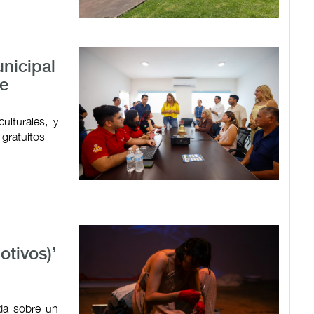
nicipal
de
ulturales, y
 gratuitos
tivos)’
ada sobre un