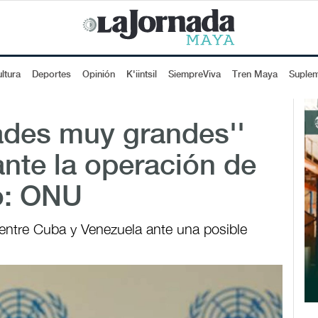
ltura
Deportes
Opinión
K'iintsil
SiempreViva
Tren Maya
Suple
ades muy grandes''
nte la operación de
o: ONU
 entre Cuba y Venezuela ante una posible