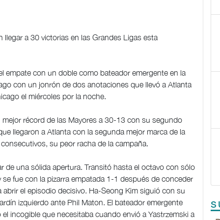
 llegar a 30 victorias en las Grandes Ligas esta
 el empate con un doble como bateador emergente en la
ago con un jonrón de dos anotaciones que llevó a Atlanta
icago el miércoles por la noche.
l mejor récord de las Mayores a 30-13 con su segundo
que llegaron a Atlanta con la segunda mejor marca de la
 consecutivos, su peor racha de la campaña.
r de una sólida apertura. Transitó hasta el octavo con sólo
y se fue con la pizarra empatada 1-1 después de conceder
ra abrir el episodio decisivo. Ha-Seong Kim siguió con su
 jardín izquierdo ante Phil Maton. El bateador emergente
S
el incogible que necesitaba cuando envió a Yastrzemski a