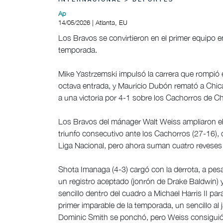
INTERNACIONAL > DEPORTES
Ap
14/05/2026 | Atlanta, EU
Los Bravos se convirtieron en el primer equipo en
temporada.
Mike Yastrzemski impulsó la carrera que rompió
octava entrada, y Mauricio Dubón remató a Chic
a una victoria por 4-1 sobre los Cachorros de Ch
Los Bravos del mánager Walt Weiss ampliaron e
triunfo consecutivo ante los Cachorros (27-16), 
Liga Nacional, pero ahora suman cuatro reveses
Shota Imanaga (4-3) cargó con la derrota, a pesa
un registro aceptado (jonrón de Drake Baldwin) 
sencillo dentro del cuadro a Michael Harris II pa
primer imparable de la temporada, un sencillo al
Dominic Smith se ponchó, pero Weiss consiguió 