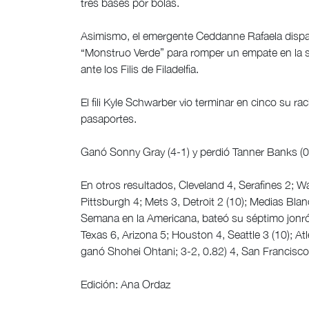
tres bases por bolas.
Asimismo, el emergente Ceddanne Rafaela dispa
“Monstruo Verde” para romper un empate en la se
ante los Filis de Filadelfia.
El fili Kyle Schwarber vio terminar en cinco su 
pasaportes.
Ganó Sonny Gray (4-1) y perdió Tanner Banks (
En otros resultados, Cleveland 4, Serafines 2; W
Pittsburgh 4; Mets 3, Detroit 2 (10); Medias Blan
Semana en la Americana, bateó su séptimo jonró
Texas 6, Arizona 5; Houston 4, Seattle 3 (10); At
ganó Shohei Ohtani; 3-2, 0.82) 4, San Francisc
Edición: Ana Ordaz