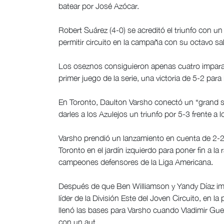
batear por José Azócar.
Robert Suárez (4-0) se acreditó el triunfo con un
permitir circuito en la campaña con su octavo s
Los oseznos consiguieron apenas cuatro imparabl
primer juego de la serie, una victoria de 5-2 para
En Toronto, Daulton Varsho conectó un “grand s
darles a los Azulejos un triunfo por 5-3 frente a
Varsho prendió un lanzamiento en cuenta de 2-2 
Toronto en el jardín izquierdo para poner fin a la
campeones defensores de la Liga Americana.
Después de que Ben Williamson y Yandy Díaz imp
líder de la División Este del Joven Circuito, en la
llenó las bases para Varsho cuando Vladimir Gu
con un aut.