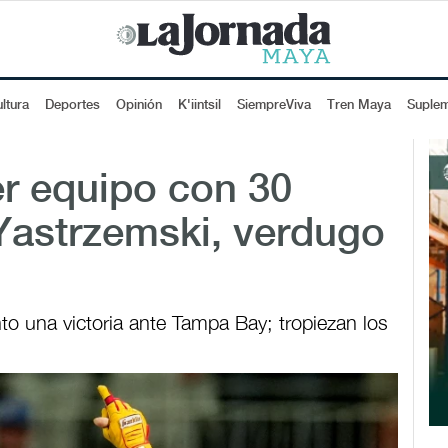
ltura
Deportes
Opinión
K'iintsil
SiempreViva
Tren Maya
Suple
r equipo con 30
Yastrzemski, verdugo
to una victoria ante Tampa Bay; tropiezan los