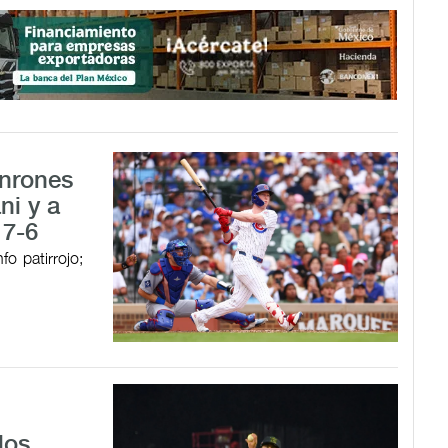
onrones
ni y a
 7-6
o patirrojo;
los