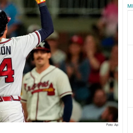
M
Foto: Ap