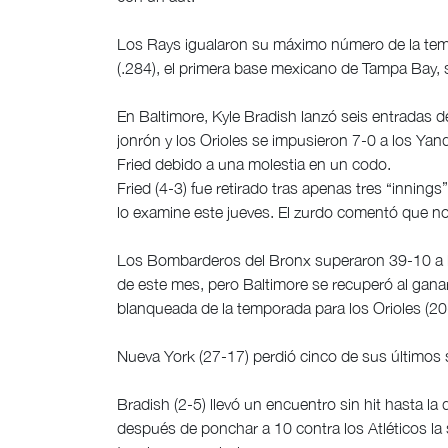
Los Rays igualaron su máximo número de la tem
(.284), el primera base mexicano de Tampa Bay, 
En Baltimore, Kyle Bradish lanzó seis entradas 
jonrón y los Orioles se impusieron 7-0 a los Yan
Fried debido a una molestia en un codo.
Fried (4-3) fue retirado tras apenas tres “inning
lo examine este jueves. El zurdo comentó que no
Los Bombarderos del Bronx superaron 39-10 a lo
de este mes, pero Baltimore se recuperó al ganar 
blanqueada de la temporada para los Orioles (20
Nueva York (27-17) perdió cinco de sus últimos 
Bradish (2-5) llevó un encuentro sin hit hasta l
después de ponchar a 10 contra los Atléticos l