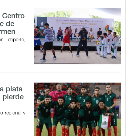
r Centro
e de
armen
en deporte,
a plata
 pierde
o regional y