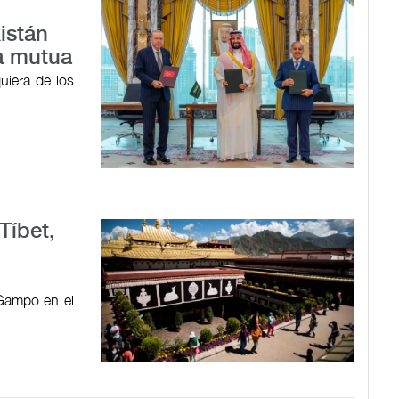
istán
a mutua
uiera de los
Tíbet,
 Gampo en el