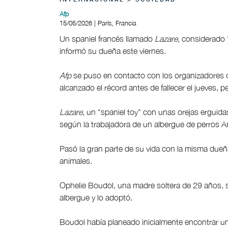
INTERNACIONAL > SOCIEDAD
Afp
15/05/2026 | París, Francia
Un spaniel francés llamado
Lazare
, considerado 
informó su dueña este viernes.
Afp
se puso en contacto con los organizadores d
alcanzado el récord antes de fallecer el jueves,
Lazare
, un "spaniel toy" con unas orejas erguid
según la trabajadora de un albergue de perros
Pasó la gran parte de su vida con la misma dueñ
animales.
Ophelie Boudol, una madre soltera de 29 años, s
albergue y lo adoptó.
Boudol había planeado inicialmente encontrar un