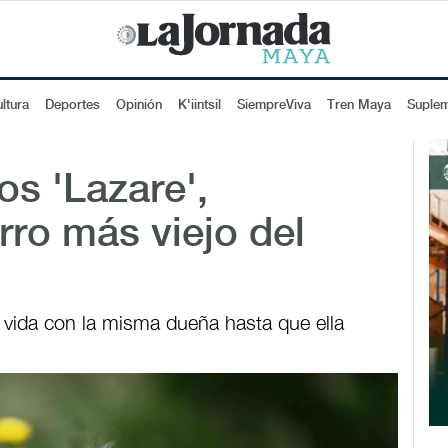
ltura
Deportes
Opinión
K'iintsil
SiempreViva
Tren Maya
Suple
os 'Lazare',
rro más viejo del
u vida con la misma dueña hasta que ella