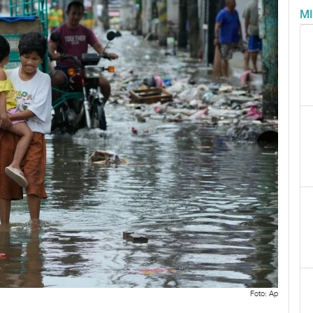
M
Foto: Ap