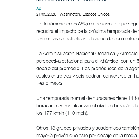
INTERNACIONAL > SOCIEDAD
Ap
21/05/2026 | Washington, Estados Unidos
Un fenómeno de
El Niño
en desarrollo, que segú
reducirá el impacto de la próxima temporada de h
tormentas catastróficas, de acuerdo con meteoró
La Administración Nacional Oceánica y Atmosféric
perspectiva estacional para el Atlántico, con u
debajo del promedio. Los pronósticos de la agen
cuales entre tres y seis podrían convertirse en 
tres o mayor.
Una temporada normal de huracanes tiene 14 tor
huracanes y tres alcanzan el nivel de huracán de 
los 177 km/h (110 mph).
Otros 18 grupos privados y académicos también 
mayoría prevén que esté por debajo de la media.