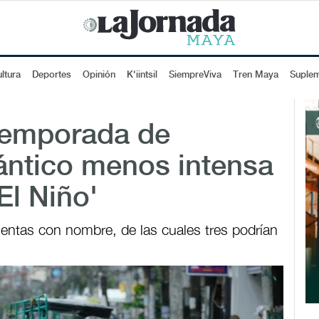
ltura
Deportes
Opinión
K'iintsil
SiempreViva
Tren Maya
Suple
temporada de
ántico menos intensa
El Niño'
ntas con nombre, de las cuales tres podrían