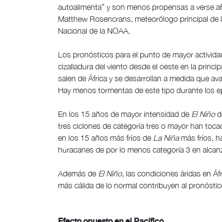
autoalimenta” y son menos propensas a verse afe
Matthew Rosencrans, meteorólogo principal de l
Nacional de la NOAA.
Los pronósticos para el punto de mayor activid
cizalladura del viento desde el oeste en la princ
salen de África y se desarrollan a medida que ava
Hay menos tormentas de este tipo durante los 
En los 15 años de mayor intensidad de
El Niño
d
tres ciclones de categoría tres o mayor han tocad
en los 15 años más fríos de
La Niña
más fríos, 
huracanes de por lo menos categoría 3 en alcanz
Además de
El Niño
, las condiciones áridas en Áf
más cálida de lo normal contribuyen al pronóst
Efecto opuesto en el Pacífico