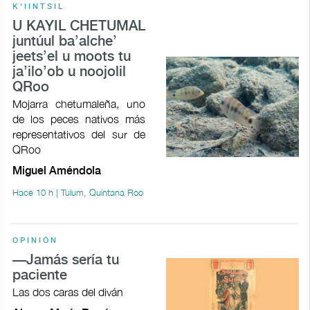
K'IINTSIL
U KAYIL CHETUMAL
juntúul ba’alche’
jeets’el u moots tu
ja’ilo’ob u noojolil
QRoo
Mojarra chetumaleña, uno
de los peces nativos más
representativos del sur de
QRoo
Miguel Améndola
Hace 10 h | Tulum, Quintana Roo
OPINIÓN
—Jamás sería tu
paciente
Las dos caras del diván