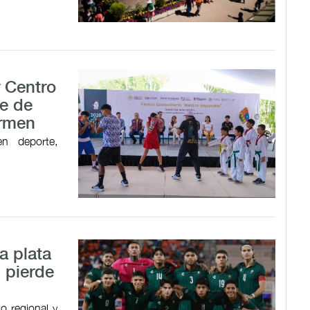
r Centro
e de
armen
en deporte,
a plata
 pierde
o regional y