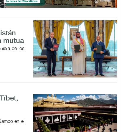
istán
a mutua
uiera de los
Tíbet,
 Gampo en el