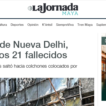
ltura
Deportes
Opinión
K'iintsil
SiempreViva
Tren Maya
Suple
 de Nueva Delhi,
os 21 fallecidos
s saltó hacia colchones colocados por