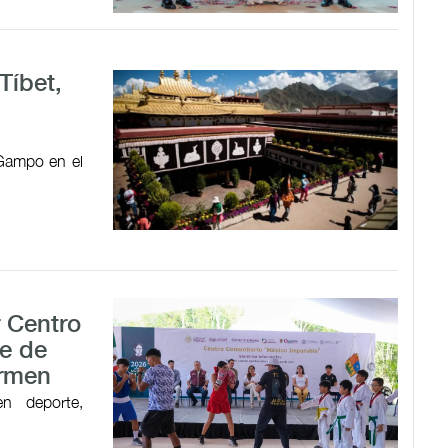
Tíbet,
 Gampo en el
r Centro
e de
armen
en deporte,