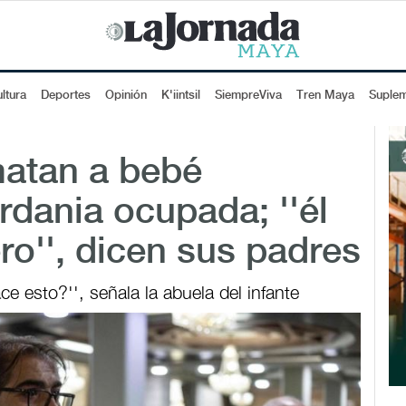
ltura
Deportes
Opinión
K'iintsil
SiempreViva
Tren Maya
Suple
matan a bebé
rdania ocupada; ''él
ro'', dicen sus padres
e esto?'', señala la abuela del infante