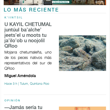
LO MÁS RECIENTE
K'IINTSIL
U KAYIL CHETUMAL
juntúul ba’alche’
jeets’el u moots tu
ja’ilo’ob u noojolil
QRoo
Mojarra chetumaleña, uno
de los peces nativos más
representativos del sur de
QRoo
Miguel Améndola
Hace 3 h | Tulum, Quintana Roo
OPINIÓN
—Jamás sería tu