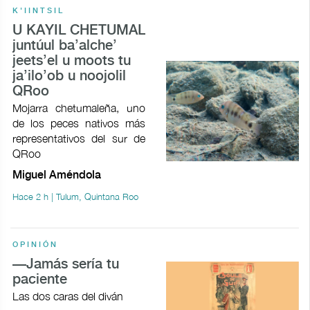
K'IINTSIL
U KAYIL CHETUMAL
juntúul ba’alche’
jeets’el u moots tu
ja’ilo’ob u noojolil
QRoo
Mojarra chetumaleña, uno
de los peces nativos más
representativos del sur de
QRoo
Miguel Améndola
Hace 2 h | Tulum, Quintana Roo
OPINIÓN
—Jamás sería tu
paciente
Las dos caras del diván