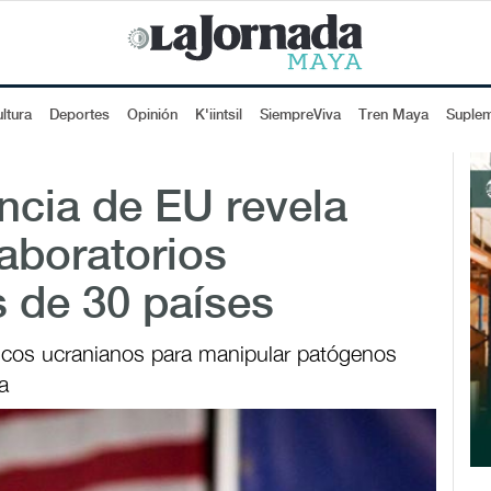
ltura
Deportes
Opinión
K'iintsil
SiempreViva
Tren Maya
Suple
encia de EU revela
laboratorios
 de 30 países
ficos ucranianos para manipular patógenos
a