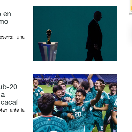
o en
omo
resenta una
Sub-20
 a
ncacaf
tan ante la