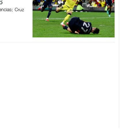
6
encias; Cruz