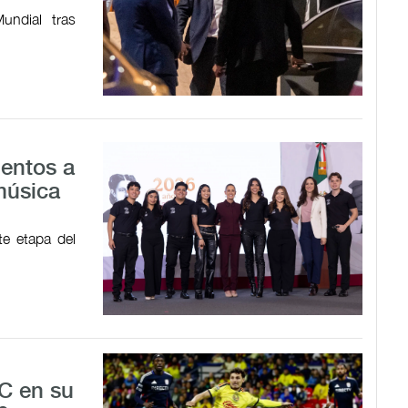
undial tras
lentos a
música
te etapa del
C en su