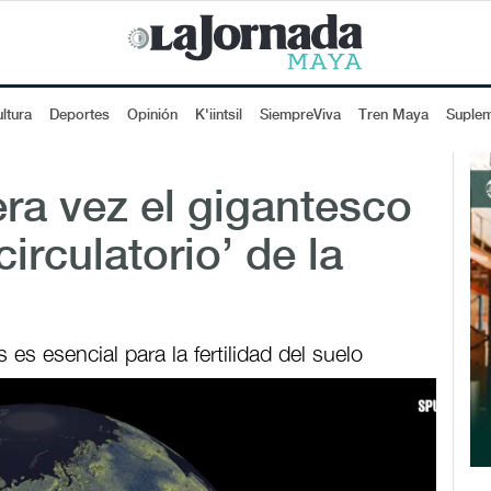
ltura
Deportes
Opinión
K'iintsil
SiempreViva
Tren Maya
Suple
ra vez el gigantesco
irculatorio’ de la
s esencial para la fertilidad del suelo