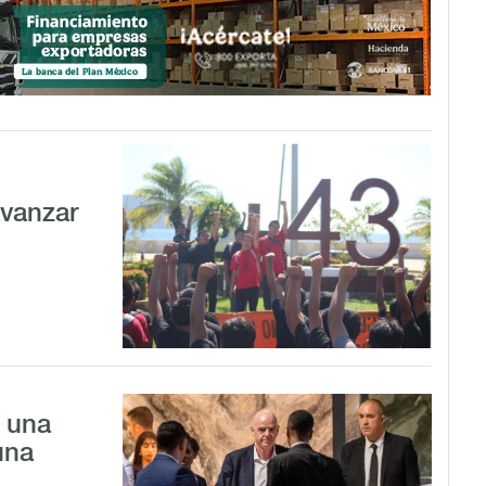
avanzar
a una
una