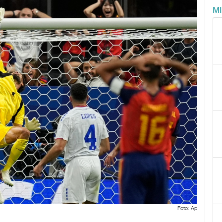
M
Foto: Ap