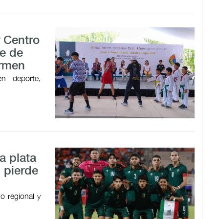
r Centro
e de
armen
en deporte,
a plata
 pierde
o regional y