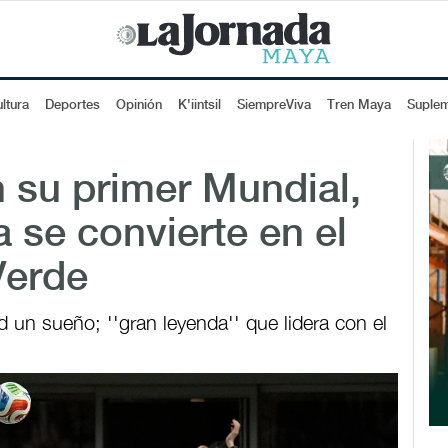
ltura
Deportes
Opinión
K'iintsil
SiempreViva
Tren Maya
Suple
n su primer Mundial,
 se convierte en el
Verde
 un sueño; ''gran leyenda'' que lidera con el