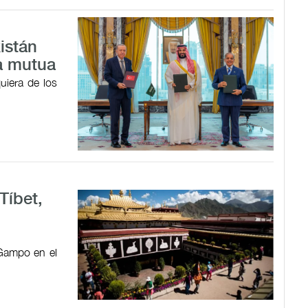
istán
a mutua
uiera de los
Tíbet,
 Gampo en el