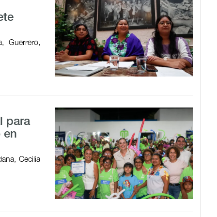
ete
, Guerrero,
l para
o en
ana, Cecilia