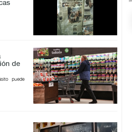
cas
a
ión de
ásito puede