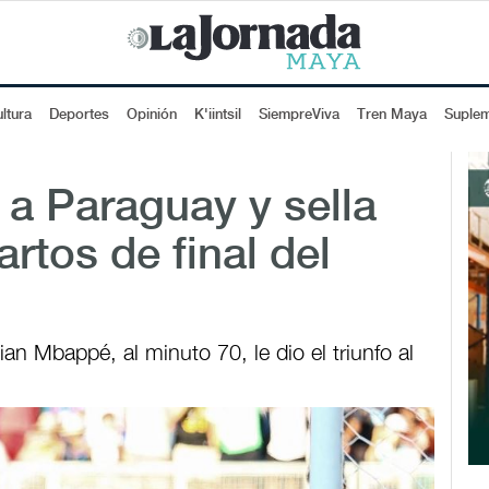
ltura
Deportes
Opinión
K'iintsil
SiempreViva
Tren Maya
Suple
 a Paraguay y sella
artos de final del
ian Mbappé, al minuto 70, le dio el triunfo al