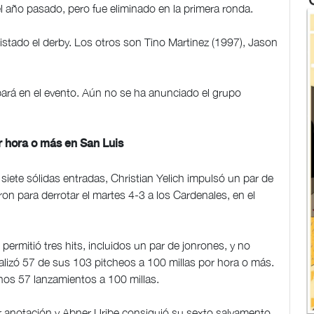
l año pasado, pero fue eliminado en la primera ronda.
tado el derby. Los otros son Tino Martinez (1997), Jason
ará en el evento. Aún no se ha anunciado el grupo
r hora o más en San Luis
iete sólidas entradas, Christian Yelich impulsó un par de
n para derrotar el martes 4-3 a los Cardenales, en el
 permitió tres hits, incluidos un par de jonrones, y no
alizó 57 de sus 103 pitcheos a 100 millas por hora o más.
nos 57 lanzamientos a 100 millas.
ir anotación y Abner Uribe consiguió su sexto salvamento