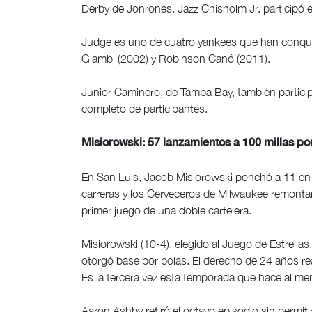
Derby de Jonrones. Jazz Chisholm Jr. participó e
Judge es uno de cuatro yankees que han conquis
Giambi (2002) y Robinson Canó (2011).
Junior Caminero, de Tampa Bay, también particip
completo de participantes.
Misiorowski: 57 lanzamientos a 100 millas po
En San Luis, Jacob Misiorowski ponchó a 11 en s
carreras y los Cerveceros de Milwaukee remontaro
primer juego de una doble cartelera.
Misiorowski (10-4), elegido al Juego de Estrellas,
otorgó base por bolas. El derecho de 24 años re
Es la tercera vez esta temporada que hace al me
Aaron Ashby retiró el octavo episodio sin permit