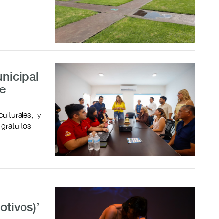
nicipal
de
ulturales, y
 gratuitos
tivos)’