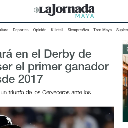
ltura
Deportes
Opinión
K'iintsil
SiempreViva
Tren Maya
Suple
ará en el Derby de
er el primer ganador
sde 2017
un triunfo de los Cerveceros ante los