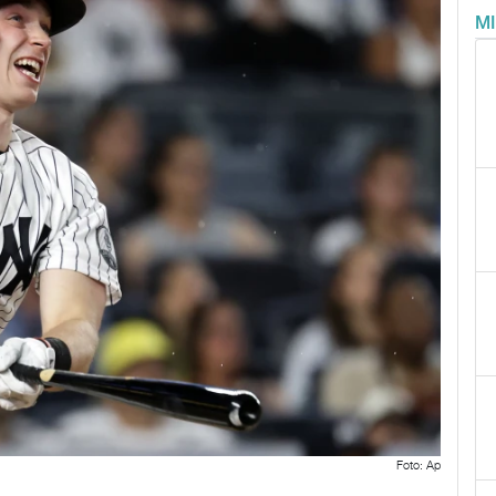
M
Foto: Ap