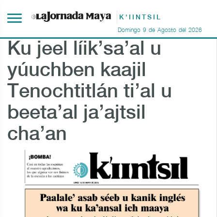
K'IINTSIL
Domingo
9
de
Agosto
del
2026
Ku jeel líik’sa’al u
yúuchben kaajil
Tenochtitlán ti’al u
beeta’al ja’ajtsil
cha’an