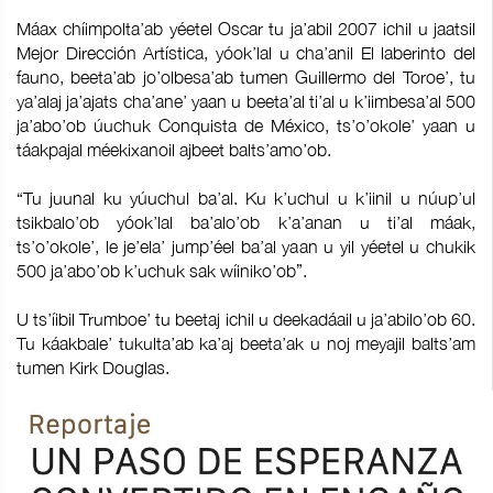
Máax chíimpolta’ab yéetel Oscar tu ja’abil 2007 ichil u jaatsil
Mejor Dirección Artística, yóok’lal u cha’anil El laberinto del
fauno, beeta’ab jo’olbesa’ab tumen Guillermo del Toroe’, tu
ya’alaj ja’ajats cha’ane’ yaan u beeta’al ti’al u k’iimbesa’al 500
ja’abo’ob úuchuk Conquista de México, ts’o’okole’ yaan u
táakpajal méekixanoil ajbeet balts’amo’ob.
“Tu juunal ku yúuchul ba’al. Ku k’uchul u k’iinil u núup’ul
tsikbalo’ob yóok’lal ba’alo’ob k’a’anan u ti’al máak,
ts’o’okole’, le je’ela’ jump’éel ba’al yaan u yil yéetel u chukik
500 ja’abo’ob k’uchuk sak wíiniko’ob”.
U ts’íibil Trumboe’ tu beetaj ichil u deekadáail u ja’abilo’ob 60.
Tu káakbale’ tukulta’ab ka’aj beeta’ak u noj meyajil balts’am
tumen Kirk Douglas.