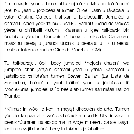
“Le meyajila’ yaan u beeta’al tu noj lu’umil México, ts’o’okole’
je’el bix yaan u jo’olbeas’al tumen Ciroe’, yaan u tákapajal u
yatan Cristina Gallego, ti’al xan u jo’olbesajili’. Jump’éel u
cha’anil ficción yóok’lal bix úuchik u yantal Ciudad de México
yéetel u ch’i’ibalil klu’umil, k’a’anan u kjeel tsikbaltik bix
úuchik u yúuchul Conquista”, beey tu tsikbaltaj Caballero,
máax tu beetaj u juradoil úuchik u beeta’al u 17 u téenal
Festival Internacional de Cine de Morelia (FICM).
Tu tsikbaltaje’, óoli’ beey jump’éel “nojoch cha’an” wa
jump’éel chan ja’ajats cha’anil yaan u yantal kamp’éel u
jaatsilo’ob ts’íibta’an tumen Steven Zaillian (La Lista de
Schindler), ba’ale’ u yóol ts’íibe’ yaan u jóok’sa’al ti’
Moctezuma, jump’éel ts’íib beeta’ab tumen aanimáas Dalton
Trumbo.
“Ki’imak in wóol le ken in meyajt dirección de arte. Tumen
yéetele’ ku páajtal in we’esik ba’ax kin tukultik. Uts tin wich in
beetik túumben ba’alo’ob ma’ in wojel in beeti’, ba’ale’ láayli’
ichil u meyajil diseño”, beey tu tsikbaltaj Caballero.