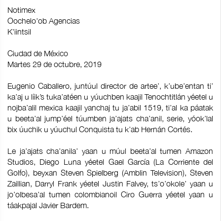
Notimex
Oochelo'ob Agencias
K'iintsil
Ciudad de México
Martes 29 de octubre, 2019
Eugenio Caballero, juntúul director de artee’, k’ube’entan ti’
ka’aj u líik’s tuka’atéen u yúuchben kaajil Tenochtitlán yéetel u
nojba’alil mexica kaajil yanchaj tu ja’abil 1519, ti’al ka páatak
u beeta’al jump’éel túumben ja’ajats cha’anil, serie, yóok’lal
bix úuchik u yúuchul Conquista tu k’ab Hernán Cortés.
Le ja’ajats cha’anila’ yaan u múul beeta’al tumen Amazon
Studios, Diego Luna yéetel Gael García (La Corriente del
Golfo), beyxan Steven Spielberg (Amblin Television), Steven
Zaillian, Darryl Frank yéetel Justin Falvey, ts’o’okole’ yaan u
jo’olbesa’al tumen colombianoil Ciro Guerra yéetel yaan u
táakpajal Javier Bardem.