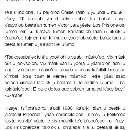
Te’e k’iino’oba’, tu bejilo’ob Chilee’ táan u yu’ubal u muuk’il
k’aay. Ti’ najo’ob yéetel k’íiwiko’obe’ ku babal u’uyal
k’aayo’ob beeta’an tumen Víctor Jara yéetel Los Prisioneros,
tumen leti’ ku k’a’ayal tumen kajnáalo’ob táan u líik’sik u
t’aano’ob tujmen ma’ ki’imak u yóolo’ob yéetel ba’ax táan u
beeta’al tumen u jala’achil le lu’umo’.
“Táakbesaba’ex ichil u yóok’otil u yalabil máako’ob. Mix máak
bíin u jóok’so’on. Mix máak xan tu yóotaj u yáanto’on jach tu
jaajil”, ya’abach máako’ob u’uyab u k’aay ka’alikil beeta’ab
xíimbal líik’saj t’aan le viernes máaniko’, leti’e’ yáax asab
nojoch xíimbalil ts’o’ok u beeta’al ti’ le andino lu’umo’. Ti’al
kajnáalo’obe’, El baile de los que sobran jump’éel k’aay láayli’
kuxa’ane’.
K’aaye’ ts’íibta’ab tu ja’abil 1986, ka’alikil táan u beetik u
jala’achil Pinochet -yaan chilenoilo’obe’ ts’o’ok u ketiko’ob
kuxtal walkila’ yéetel le bix máanik te’e ja’abo’obe’- u k’aayil
Los Prisionerose’ ts’o’ok u ch’a’abal ti’al u beeta’al líik’saj