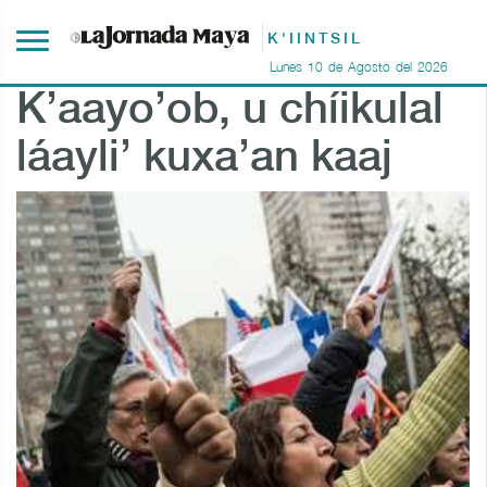
K'IINTSIL
Lunes
10
de
Agosto
del
2026
K’aayo’ob, u chíikulal
láayli’ kuxa’an kaaj