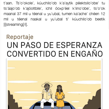
t’aan. Ts’o’okole’, kúuchilo’ob k’a’aytik péektsilo’obe’ tu
ts’áajo’ob k’ajóoltbile’, ichil óoxp’éel k’iino’obe’, ts’o’ok
maanal 37 mil u téenal u yu’ubal, tumen ka’ache’ chéen 12
mil u téenal naakal u yu’ubal ti’ kúuchilo’ob beetik
[i]streaming[/i].