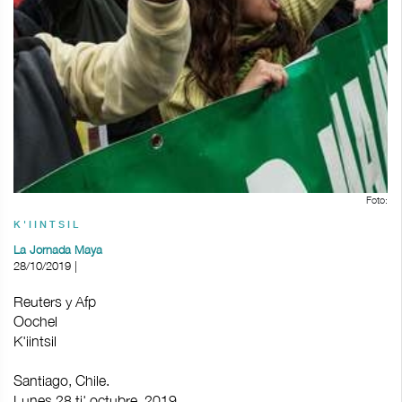
Foto:
K'IINTSIL
La Jornada Maya
28/10/2019 |
Reuters y Afp
Oochel
K'iintsil
Santiago, Chile.
Lunes 28 ti' octubre, 2019