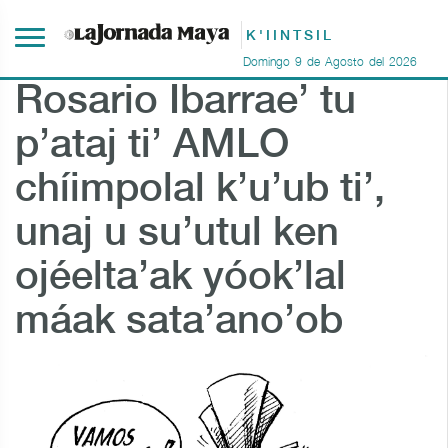
K'IINTSIL
Domingo
9
de
Agosto
del
2026
Rosario Ibarrae’ tu
p’ataj ti’ AMLO
chíimpolal k’u’ub ti’,
unaj u su’utul ken
ojéelta’ak yóok’lal
máak sata’ano’ob