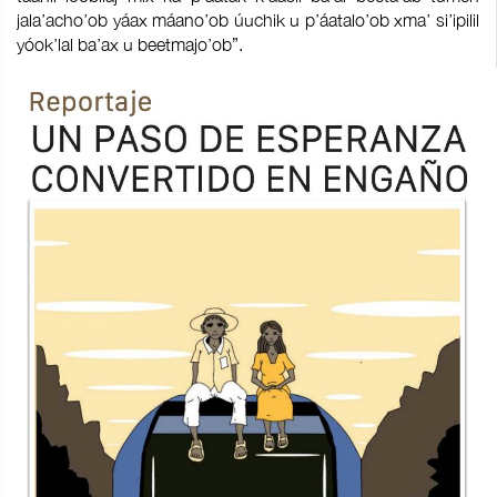
jala’acho’ob yáax máano’ob úuchik u p’áatalo’ob xma’ si’ipilil
yóok’lal ba’ax u beetmajo’ob”.