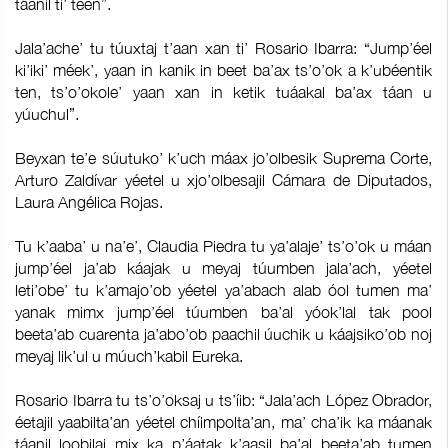
táanil ti’ teen”.
Jala’ache’ tu túuxtaj t’aan xan ti’ Rosario Ibarra: “Jump’éel
ki’iki’ méek’, yaan in kanik in beet ba’ax ts’o’ok a k’ubéentik
ten, ts’o’okole’ yaan xan in ketik tuáakal ba’ax táan u
yúuchul”.
Beyxan te’e súutuko’ k’uch máax jo’olbesik Suprema Corte,
Arturo Zaldívar yéetel u xjo’olbesajil Cámara de Diputados,
Laura Angélica Rojas.
Tu k’aaba’ u na’e’, Claudia Piedra tu ya’alaje’ ts’o’ok u máan
jump’éel ja’ab káajak u meyaj túumben jala’ach, yéetel
leti’obe’ tu k’amajo’ob yéetel ya’abach alab óol tumen ma’
yanak mimx jump’éel túumben ba’al yóok’lal tak pool
beeta’ab cuarenta ja’abo’ob paachil úuchik u káajsiko’ob noj
meyaj lik’ul u múuch’kabil Eureka.
Rosario Ibarra tu ts’o’oksaj u ts’íib: “Jala’ach López Obrador,
éetajil yaabilta’an yéetel chíimpolta’an, ma’ cha’ik ka máanak
táanil loobilaj mix ka p’áatak k’aasil ba’al beeta’ab tumen