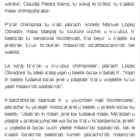
wíinike’, Claudia Piedra Ibarra, tu xokaj le ts’íiba’ tu k’aaba’
máax chíimpolta’aba’.
P’a’at chíimpolal tu k’ab jala’ach Andrés Manuel López
Obrador, máax táakpaj tu súutukil úuchik u k’u’ubul, ti’
beeta’ab tu senatorial Xicoténcatl, ti’al beyo’ u k’áatik ka
je’ets’ek tu’ux ts’oka’an máaxo’ob sa’atbesa’ano’ob tak
walkila’.
Le ka’aj ts’o’ok u k’u’ubul chíimpolale’, jala’ach López
Obradore’ tu séeb a’alaj yaan u beetik ba’ax k’áatab ti’. “Yaan
in beetik tuláakal ba’ax je’el u páajtale’ ti’al u wojéeltik tu’ux
yaan máaxo’ob saatalo’ob”.
K’áatchibta’ab táankab ti’ u yúuchben najil Xicoténcatle’,
jala’ache’ tu ya’alaje’ mixba’al je’el u beetik u je’elsik ba’ax ku
beetik: “Jáalk’an in máan, je’el bix tuláakal máak. Ma’atáan u
páajtal u ja’atsal jump’éel wa ba’ax ti’al u ts’aatáanta’al, je’elili’
u yojéetla’al ba’ax úuch yéetel máaxo’ob saatalo’ob, tak le
k’aasil ba’alo’ob beeta’ab tumen jala’acho’ob máano’ob