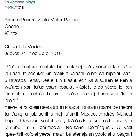
La Jornada Maya
24/10/2019 |
Andrea Becerril yéetel Víctor Ballinas
Oochel
K'iintsil
Ciudad de México
Jueves 24 ti' octubre, 2019
“Ma’ in k’áat ka p’áatak chúumuk bej ba’ax yóok’lal kin líik’sik
in t’aan, le beetike’ kin p’atik a kaláant le noj chíimpolal táant
u ts’a’abal tena’, yéetel kin k’áatiktech ka a sutten le ken a
wa’alten xan tu’ux yaan kpaalal, kláak’tsilo’ob yéetel le ken
jéets’ek u beeta’al ba’ax jets’a’an a’almaj t’aan yóok’lal le
je’elo’”.
Yéetel le tsikbalil beeta’ab tu k’aaba’ Rosario Ibarra de Piedra
tu t’anaj u jala’achil u noj lu’umil México, Andrés Manuel
López Obrador, yéetel beey ts’o’okik u súutukil úuchik u
k’u’ubul ti’ u chíimpolalil Belisario Domínguez. U yaal
xpéektsil ko’olel yéetel máax ba’atenaja’an yóok’lal u páajtalil