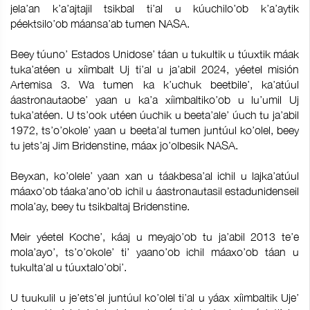
jela’an k’a’ajtajil tsikbal ti’al u kúuchilo’ob k’a’aytik
péektsilo’ob máansa’ab tumen NASA.
Beey túuno’ Estados Unidose’ táan u tukultik u túuxtik máak
tuka’atéen u xíimbalt Uj ti’al u ja’abil 2024, yéetel misión
Artemisa 3. Wa tumen ka k’uchuk beetbile’, ka’atúul
áastronautaobe’ yaan u ka’a xíimbaltiko’ob u lu’umil Uj
tuka’atéen. U ts’ook utéen úuchik u beeta’ale’ úuch tu ja’abil
1972, ts’o’okole’ yaan u beeta’al tumen juntúul ko’olel, beey
tu jets’aj Jim Bridenstine, máax jo’olbesik NASA.
Beyxan, ko’olele’ yaan xan u táakbesa’al ichil u lajka’atúul
máaxo’ob táaka’ano’ob ichil u áastronautasil estadunidenseil
mola’ay, beey tu tsikbaltaj Bridenstine.
Meir yéetel Koche’, káaj u meyajo’ob tu ja’abil 2013 te’e
mola’ayo’, ts’o’okole’ ti’ yaano’ob ichil máaxo’ob táan u
tukulta’al u túuxtalo’obi’.
U tuukulil u je’ets’el juntúul ko’olel ti’al u yáax xíimbaltik Uje’