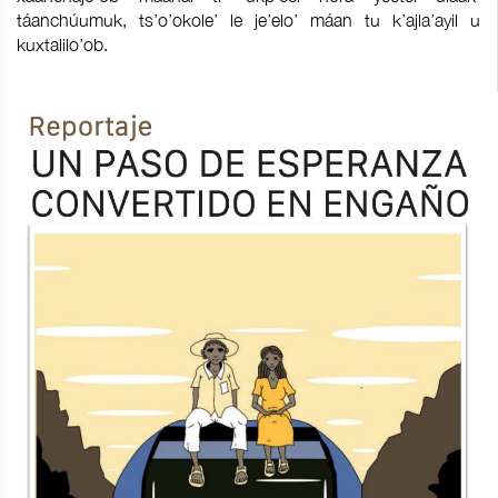
táanchúumuk, ts’o’okole’ le je’elo’ máan tu k’ajla’ayil u
kuxtalilo’ob.