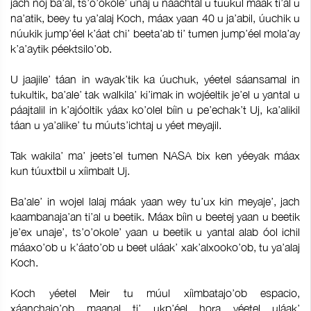
jach noj ba’al, ts’o’okole’ unaj u náachtal u tuukul máak ti’al u
na’atik, beey tu ya’alaj Koch, máax yaan 40 u ja’abil, úuchik u
núukik jump’éel k’áat chi’ beeta’ab ti’ tumen jump’éel mola’ay
k’a’aytik péektsilo’ob.
U jaajile’ táan in wayak’tik ka úuchuk, yéetel sáansamal in
tukultik, ba’ale’ tak walkila’ ki’imak in wojéeltik je’el u yantal u
páajtalil in k’ajóoltik yáax ko’olel bíin u pe’echak’t Uj, ka’alikil
táan u ya’alike’ tu múuts’ichtaj u yéet meyajil.
Tak wakila’ ma’ jeets’el tumen NASA bix ken yéeyak máax
kun túuxtbil u xíimbalt Uj.
Ba’ale’ in wojel lalaj máak yaan wey tu’ux kin meyaje’, jach
kaambanaja’an ti’al u beetik. Máax bíin u beetej yaan u beetik
je’ex unaje’, ts’o’okole’ yaan u beetik u yantal alab óol ichil
máaxo’ob u k’áato’ob u beet uláak’ xak’alxooko’ob, tu ya’alaj
Koch.
Koch yéetel Meir tu múul xíimbatajo’ob espacio,
xáanchajo’ob maanal ti’ ukp’éel hora yéetel uláak’