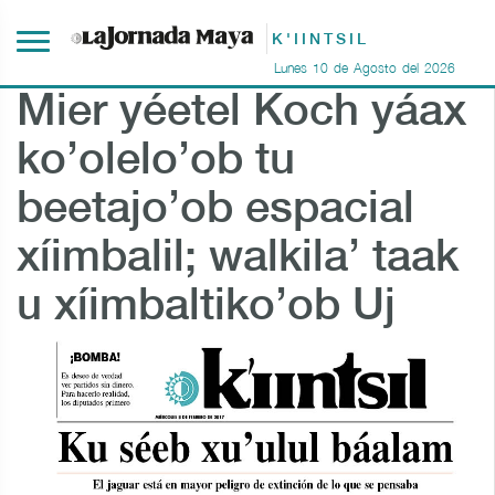
K'IINTSIL
Lunes
10
de
Agosto
del
2026
Mier yéetel Koch yáax
ko’olelo’ob tu
beetajo’ob espacial
xíimbalil; walkila’ taak
u xíimbaltiko’ob Uj