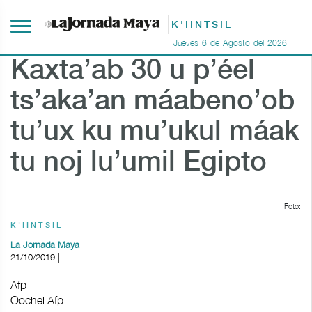
K'IINTSIL
Jueves
6
de
Agosto
del
2026
Kaxta’ab 30 u p’éel
ts’aka’an máabeno’ob
tu’ux ku mu’ukul máak
tu noj lu’umil Egipto
Foto:
K'IINTSIL
La Jornada Maya
21/10/2019 |
Afp
Oochel Afp