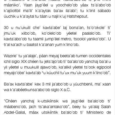
máaniko’. Yaan jayp’éel u yoochelo’ob yáax ts’a’abo’ob
k’ajóoltbil ma’ili’ k’a’aytak ba’ax ila’abi’; tu k’iinil sábado
úuchik u k’a’aytal tu táan u najil k’uj Hatshepsut.
30 u nu’ukulil che’ kaxta’abe’ laj bona’an, ts’o’okole’ ti’
jmu’uk xiibo’ob, ko’olelo’ob yéetel paalalo’ob. Ti’
kaxta’abo’ob tu taamil jump’éel metro, tsoolol yaniko’obi’. U
ti’al ka’ach u baatsil k’a’anan yum k’iino’ob.
Wazirie’ tu ya’alaje’, páan meyaj beeta’ab tumen occidentales
ichil siglo XIX chéen tu jets’ajo’ob ti’ ba’alo’ob yanchaj ba’al u
yil yéetel u muukulil ajawo’ob, ka’alikil yéetel ts’ook egipcioil
meyajo’obe’ kaxta’ab “u kúuchil tu’ux mu’uk yuum k’iino’ob”.
Ba’ax kaxta’abe’ kex 3 mil ja’abo’ob u yúuchbenil, ma’ xaan
wa k’a’abéetkunsa’abo’ob siglo X a.C.
"Chéen yanchaj k-utsikíinsik wa jayp’éel ba’alo’ob ti’
máabeno’ob, jach ts’aka’antako’ob”, beey tu ya’alaj Salah
Abdel-Galial, máax utsikíintik ba’alo’ob ti’ Ministerio de