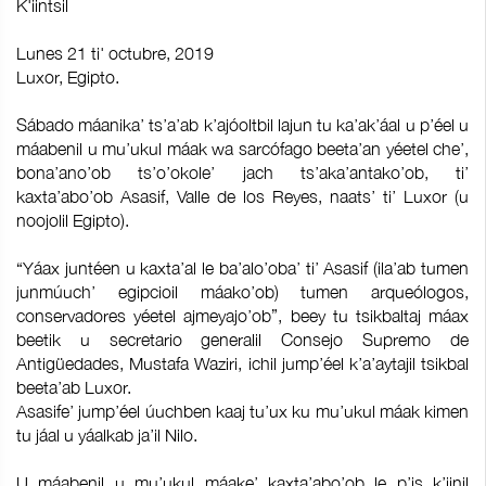
K'iintsil
Lunes 21 ti' octubre, 2019
Luxor, Egipto.
Sábado máanika’ ts’a’ab k’ajóoltbil lajun tu ka’ak’áal u p’éel u
máabenil u mu’ukul máak wa sarcófago beeta’an yéetel che’,
bona’ano’ob ts’o’okole’ jach ts’aka’antako’ob, ti’
kaxta’abo’ob Asasif, Valle de los Reyes, naats’ ti’ Luxor (u
noojolil Egipto).
“Yáax juntéen u kaxta’al le ba’alo’oba’ ti’ Asasif (ila’ab tumen
junmúuch’ egipcioil máako’ob) tumen arqueólogos,
conservadores yéetel ajmeyajo’ob”, beey tu tsikbaltaj máax
beetik u secretario generalil Consejo Supremo de
Antigüedades, Mustafa Waziri, ichil jump’éel k’a’aytajil tsikbal
beeta’ab Luxor.
Asasife’ jump’éel úuchben kaaj tu’ux ku mu’ukul máak kimen
tu jáal u yáalkab ja’il Nilo.
U máabenil u mu’ukul máake’ kaxta’abo’ob le p’is k’iinil