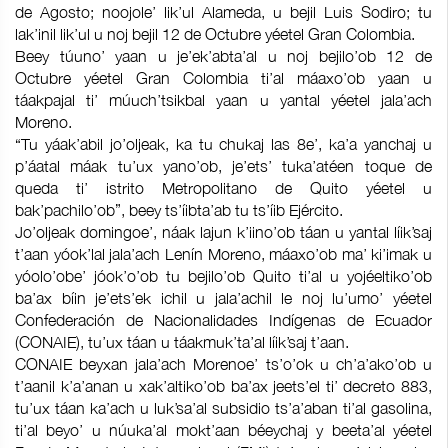
de Agosto; noojole’ lik’ul Alameda, u bejil Luis Sodiro; tu
lak’inil lik’ul u noj bejil 12 de Octubre yéetel Gran Colombia.
Beey túuno’ yaan u je’ek’abta’al u noj bejilo’ob 12 de
Octubre yéetel Gran Colombia ti’al máaxo’ob yaan u
táakpajal ti’ múuch’tsikbal yaan u yantal yéetel jala’ach
Moreno.
“Tu yáak’abil jo’oljeak, ka tu chukaj las 8e’, ka’a yanchaj u
p’áatal máak tu’ux yano’ob, je’ets’ tuka’atéen toque de
queda ti’ istrito Metropolitano de Quito yéetel u
bak’pachilo’ob”, beey ts’íibta’ab tu ts’íib Ejército.
Jo’oljeak domingoe’, náak lajun k’iino’ob táan u yantal líik’saj
t’aan yóok’lal jala’ach Lenín Moreno, máaxo’ob ma’ ki’imak u
yóolo’obe’ jóok’o’ob tu bejilo’ob Quito ti’al u yojéeltiko’ob
ba’ax bíin je’ets’ek ichil u jala’achil le noj lu’umo’ yéetel
Confederación de Nacionalidades Indígenas de Ecuador
(CONAIE), tu’ux táan u táakmuk’ta’al líik’saj t’aan.
CONAIE beyxan jala’ach Morenoe’ ts’o’ok u ch’a’ako’ob u
t’aanil k’a’anan u xak’altiko’ob ba’ax jeets’el ti’ decreto 883,
tu’ux táan ka’ach u luk’sa’al subsidio ts’a’aban ti’al gasolina,
ti’al beyo’ u núuka’al mokt’aan béeychaj y beeta’al yéetel