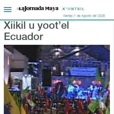
K'IINTSIL
Viernes
7
de
Agosto
del
2026
Xiikil u yoot’el
Ecuador