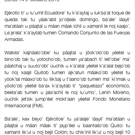
Ejército ti’ u lu’umil Ecuadore’ tu k’a’aytaj u luk’sa’al toque de
queda tak tu yáak’abil jo’oljeak domingo, ba’ale’ láayli’
ma’atáan u páajtal u máan máak ichil u xamanil le noj kaajo’.
Le je’ela’ k’a’aytab tumen Comando Conjunto de las Fuerzas
Armadas.
Walkila’ kajnáalo’obe’ ku páajtal u jóok’olo’ob yéetel u
bino’ob tak tu yotocho’ob, tumen ya’abach ti’ leti’obe’ ma’
páatchaj u suuto’obi’ úuchik u k’a’atal yéetel k’a’alal bejo’ob
tu noj kaajil Quitob tumen ajk’atun máako’ob yéetel tu
yóok’lal máaxo’ob tu líik’saj u t’aano’ob tumen ma’ ki’imak u
yóolo’ob yéetel ba’ax k’a’aytab ti’ “paquetazo” económico,
beeta’ab tumen u jala’achil le noj lu’umo’, Lenín Moreno,
úuchik jet’sik jump’éel mokt’aan yéetel Fondo Monetario
Internacional (FMI).
Ba’ale’, kex beyo’ Ejércitoe’ tu ya’alaje’ láayli’ ma’atáan u
páajtal u máan máak ti’ jayp’éel u baantailo’ob Quito: tu
xamanil lik’ul u noj bejil Colón; tu chik’inil lik’ul u noj bejil 10