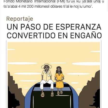
Fondo Monetario Internacional (FMI) tu’ux ku ya’alal unaj u
ts’a’abal 4 mil 200 millonesil dólares ti’al le noj lu’umo’.