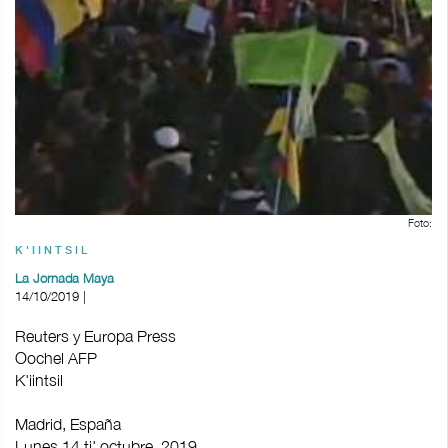
Foto:
K'IINTSIL
La Jornada Maya
14/10/2019 |
Reuters y Europa Press
Oochel AFP
K'iintsil
Madrid, España
Lunes 14 ti' octubre, 2019