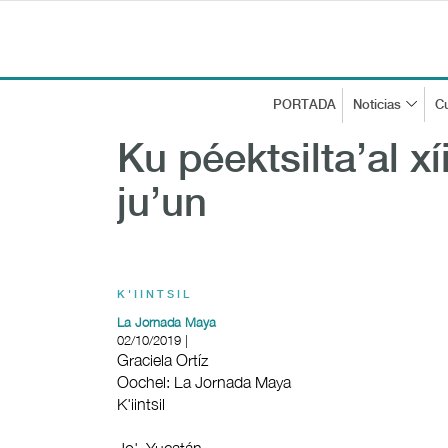
PORTADA
Noticias
Cu
Ku péektsilta’al xí
ju’un
K'IINTSIL
La Jornada Maya
02/10/2019 |
Graciela Ortíz
Oochel: La Jornada Maya
K'iintsil