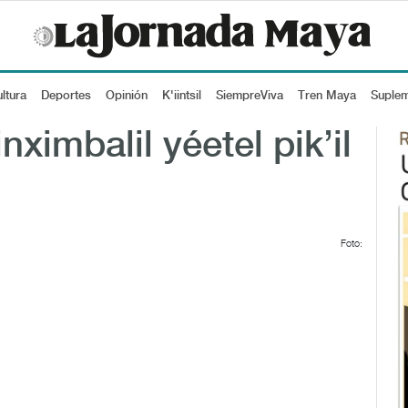
ltura
Deportes
Opinión
K'iintsil
SiempreViva
Tren Maya
Suple
inximbalil yéetel pik’il
Foto: