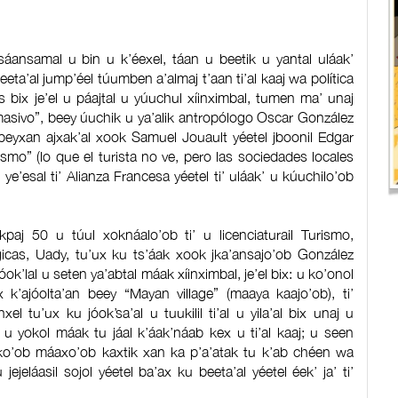
sáansamal u bin u k’éexel, táan u beetik u yantal uláak’
beeta’al jump’éel túumben a’almaj t’aan ti’al kaaj wa política
as bix je’el u páajtal u yúuchul xíinximbal, tumen ma’ unaj
o masivo”, beey úuchik u ya’alik antropólogo Oscar González
beyxan ajxak’al xook Samuel Jouault yéetel jboonil Edgar
rismo” (lo que el turista no ve, pero las sociedades locales
e’esal ti’ Alianza Francesa yéetel ti’ uláak’ u kúuchilo’ob
kpaj 50 u túul xoknáalo’ob ti’ u licenciaturail Turismo,
gicas, Uady, tu’ux ku ts’áak xook jka’ansajo’ob González
yóok’lal u seten ya’abtal máak xíinximbal, je’el bix: u ko’onol
 k’ajóolta’an beey “Mayan village” (maaya kaajo’ob), ti’
l tu’ux ku jóok’sa’al u tuukilil ti’al u yila’al bix unaj u
 u yokol máak tu jáal k’áak’náab kex u ti’al kaaj; u seen
áako’ob máaxo’ob kaxtik xan ka p’a’atak tu k’ab chéen wa
 jejeláasil sojol yéetel ba’ax ku beeta’al yéetel éek’ ja’ ti’