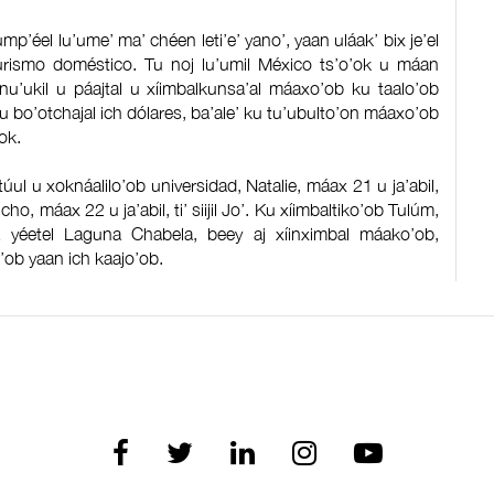
mp’éel lu’ume’ ma’ chéen leti’e’ yano’, yaan uláak’ bix je’el
k turismo doméstico. Tu noj lu’umil México ts’o’ok u máan
nu’ukil u páajtal u xíimbalkunsa’al máaxo’ob ku taalo’ob
al u bo’otchajal ich dólares, ba’ale’ ku tu’ubulto’on máaxo’ob
ook.
atúul u xoknáalilo’ob universidad, Natalie, máax 21 u ja’abil,
cho, máax 22 u ja’abil, ti’ siijil Jo’. Ku xíimbaltiko’ob Tulúm,
yéetel Laguna Chabela, beey aj xíinximbal máako’ob,
o’ob yaan ich kaajo’ob.