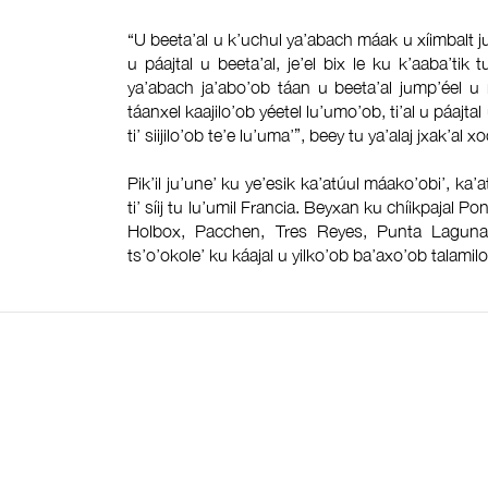
“U beeta’al u k’uchul ya’abach máak u xíimbalt ju
u páajtal u beeta’al, je’el bix le ku k’aaba’ti
ya’abach ja’abo’ob táan u beeta’al jump’éel u 
táanxel kaajilo’ob yéetel lu’umo’ob, ti’al u páajt
ti’ siijilo’ob te’e lu’uma’”, beey tu ya’alaj jxak’al x
Pik’il ju’une’ ku ye’esik ka’atúul máako’obi’, ka’
ti’ síij tu lu’umil Francia. Beyxan ku chíikpajal Pon
Holbox, Pacchen, Tres Reyes, Punta Laguna 
ts’o’okole’ ku káajal u yilko’ob ba’axo’ob talamil