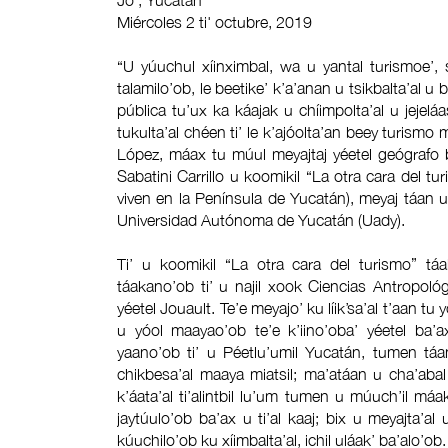
Jo', Yucatán
Miércoles 2 ti' octubre, 2019
“U yúuchul xíinximbal, wa u yantal turismoe’, 
talamilo’ob, le beetike’ k’a’anan u tsikbalta’al u 
pública tu’ux ka káajak u chíimpolta’al u jejelá
tukulta’al chéen ti’ le k’ajóolta’an beey turism
López, máax tu múul meyajtaj yéetel geógrafo 
Sabatini Carrillo u koomikil “La otra cara del tu
viven en la Península de Yucatán), meyaj táan u y
Universidad Autónoma de Yucatán (Uady).
Ti’ u koomikil “La otra cara del turismo” táa
táakano’ob ti’ u najil xook Ciencias Antropoló
yéetel Jouault. Te’e meyajo’ ku líik’sa’al t’aan tu 
u yóol maayao’ob te’e k’iino’oba’ yéetel ba’ax
yaano’ob ti’ u Péetlu’umil Yucatán, tumen táanxe
chikbesa’al maaya miatsil; ma’atáan u cha’abal
k’áata’al ti’alintbil lu’um tumen u múuch’il m
jaytúulo’ob ba’ax u ti’al kaaj; bix u meyajta’al u
kúuchilo’ob ku xíimbalta’al, ichil uláak’ ba’alo’ob.