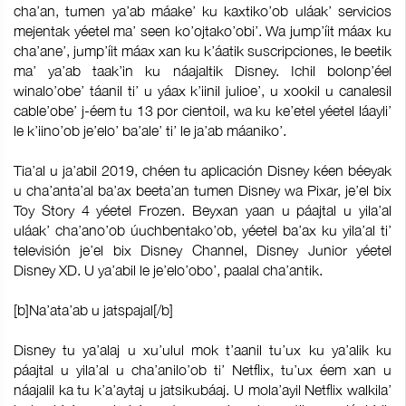
cha’an, tumen ya’ab máake’ ku kaxtiko’ob uláak’ servicios
mejentak yéetel ma’ seen ko’ojtako’obi’. Wa jump’íit máax ku
cha’ane’, jump’íit máax xan ku k’áatik suscripciones, le beetik
ma’ ya’ab taak’in ku náajaltik Disney. Ichil bolonp’éel
winalo’obe’ táanil ti’ u yáax k’iinil julioe’, u xookil u canalesil
cable’obe’ j-éem tu 13 por cientoil, wa ku ke’etel yéetel láayli’
le k’iino’ob je’elo’ ba’ale’ ti’ le ja’ab máaniko’.
Tia’al u ja’abil 2019, chéen tu aplicación Disney kéen béeyak
u cha’anta’al ba’ax beeta’an tumen Disney wa Pixar, je’el bix
Toy Story 4 yéetel Frozen. Beyxan yaan u páajtal u yila’al
uláak’ cha’ano’ob úuchbentako’ob, yéetel ba’ax ku yila’al ti’
televisión je’el bix Disney Channel, Disney Junior yéetel
Disney XD. U ya’abil le je’elo’obo’, paalal cha’antik.
[b]Na’ata’ab u jatspajal[/b]
Disney tu ya’alaj u xu’ulul mok t’aanil tu’ux ku ya’alik ku
páajtal u yila’al u cha’anilo’ob ti’ Netflix, tu’ux éem xan u
náajalil ka tu k’a’aytaj u jatsikubáaj. U mola’ayil Netflix walkila’