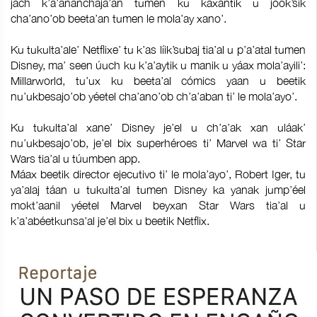
jach k’a’ananchaja’an tumen ku kaxantik u jóok’sik
cha’ano’ob beeta’an tumen le mola’ay xano’.
Ku tukulta’ale’ Netflixe’ tu k’as líik’subaj tia’al u p’a’atal tumen
Disney, ma’ seen úuch ku k’a’aytik u manik u yáax mola’ayili’:
Millarworld, tu’ux ku beeta’al cómics yaan u beetik
nu’ukbesajo’ob yéetel cha’ano’ob ch’a’aban ti’ le mola’ayo’.
Ku tukulta’al xane’ Disney je’el u ch’a’ak xan uláak’
nu’ukbesajo’ob, je’el bix superhéroes ti’ Marvel wa ti’ Star
Wars tia’al u túumben app.
Máax beetik director ejecutivo ti’ le mola’ayo’, Robert Iger, tu
ya’alaj táan u tukulta’al tumen Disney ka yanak jump’éel
mokt’aanil yéetel Marvel beyxan Star Wars tia’al u
k’a’abéetkunsa’al je’el bix u beetik Netflix.