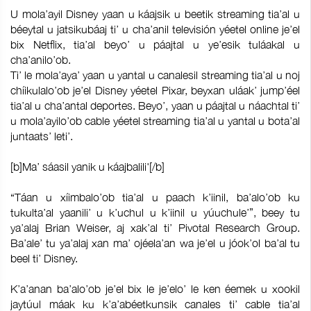
U mola’ayil Disney yaan u káajsik u beetik streaming tia’al u
béeytal u jatsikubáaj ti’ u cha’anil televisión yéetel online je’el
bix Netflix, tia’al beyo’ u páajtal u ye’esik tuláakal u
cha’anilo’ob.
Ti’ le mola’aya’ yaan u yantal u canalesil streaming tia’al u noj
chíikulalo’ob je’el Disney yéetel Pixar, beyxan uláak’ jump’éel
tia’al u cha’antal deportes. Beyo’, yaan u páajtal u náachtal ti’
u mola’ayilo’ob cable yéetel streaming tia’al u yantal u bota’al
juntaats’ leti’.
[b]Ma’ sáasil yanik u káajbalili'[/b]
“Táan u xíimbalo’ob tia’al u paach k’iinil, ba’alo’ob ku
tukulta’al yaanili’ u k’uchul u k’iinil u yúuchule’”, beey tu
ya’alaj Brian Weiser, aj xak’al ti’ Pivotal Research Group.
Ba’ale’ tu ya’alaj xan ma’ ojéela’an wa je’el u jóok’ol ba’al tu
beel ti’ Disney.
K’a’anan ba’alo’ob je’el bix le je’elo’ le ken éemek u xookil
jaytúul máak ku k’a’abéetkunsik canales ti’ cable tia’al