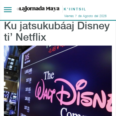
K'IINTSIL
Viernes
7
de
Agosto
del
2026
Ku jatsukubáaj Disney
ti’ Netflix