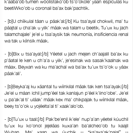
k’aaba’ob tumen wóolistako’ob ts’o’okole’ yaan espículas ku
beetiWko’ob u coronail ba’ax bak’pachtik.
- [b]U chíikulal táan u páak’al:[/b] Ku tsa’ayal chokwil, ma’ tu
páajtal u cha’ak u yiik’ máak wa talam u beetik. Tu’ux ku jach
talamchajale’ je’el u tsa’aysik tak neumonía, insificiencia renal
wa tak u kíinsik máak.
- [b]Bix u tsa’ayal:[/b] Yéetel u jach mejen ch’aajalil ba’ax ku
p’áatal le ken u ch’a’a u yiik’, je’esinak wa sasak’kaalnak wa
máax. Beyxan wa ku ma’achal wa ba’ax tu’ux ts’o’ok u yáax
páak’ali’.
- [b]Beyka’aj ku xáantal tu wíinkilal máak tak ken tsa’ayak:[/b]
Je’el u máan ichil jump’éel tak kanlajun p’éel k’iino’obe’. Je’el
u pa’ak’al ti’ uláak’ máak kex ma’ chikpajak tu wíinkilal máak,
beey ts’o’ok u yojéelta’al ti’ xaak’alo’ob.
- [b]Tu’ux u taal:[/b] Pak’be’enil ik’ele’ nup’a’an yéetel kúuchil
tu’ux ku ko’onol jejeláas kuxa’an ba’alcheo’ob tu kaajil
Wuhan. Ma’ xaan wa úuchik u “ka’axa’ak’pajal” u