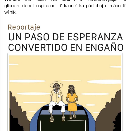
glicoproteíanail espículoe’ ti’ kaane’ ka páatchaj u máan ti’
wíinik.