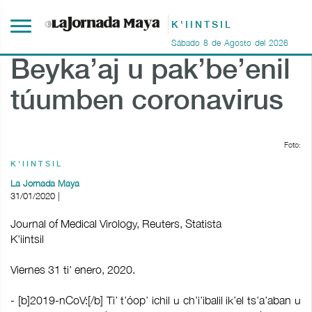
K'IINTSIL
Sábado
8
de
Agosto
del
2026
Beyka’aj u pak’be’enil
túumben coronavirus
Foto:
K'IINTSIL
La Jornada Maya
31/01/2020 |
Journal of Medical Virology, Reuters, Statista
K'iintsil
Viernes 31 ti' enero, 2020.
- [b]2019-nCoV:[/b] Ti’ t’óop’ ichil u ch’i’ibalil ik’el ts’a’aban u