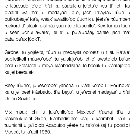
le kláavado je’elo’ ti’al ka páatak u je’ets’el wa ti’ leti’ ku
p’áatal wa ma’ u medayadil oro; jach ta’aytak túun u
pulikubáaje’ ka’aj wáak’ awatilo’ob úuchik u jéets’el túumben
reekord ti’ uláak’ pisiináa yaan te’e kúuchilo’. Kex tumen táan
u seen uchul awate’, leti’e’ tu pulajubáaj, ba’ale’ jach ma’
patal ba’ax jóok’i’.
Giróne’ tu yojéeltaj túun u medayail ooroe0’ u ti’al. Ba’ale’
sobiietikoil máako’obe’ tu ya’alajo’ob leti’e’ awato’ob ba’ax
beet u k’asta’al u meyaj kláabadistaa, le beetik tu k’áatajo’ob
ka jel beeta’ak.
Beey túuno’, juueso’obe’ yanchaj u k’áatiko’ob ti’ Portnove’
ka u jel beet kláabado, ti’al beyo’, u je’ets’el medayae’ u ti’al
Unión Soviética.
Mix máak ichil u jala’chilo’ob Méxicoe’ t’aanaj ti’al u
táakmuk’ta’al Girón, kláabadistae’ káaj u kaambal lik’ul u
tuunichil u ja’ilo’ob Acapulco yéetel tu ts’o’oksaj tu poodioil
Moscú, tu ja’abil 1980.