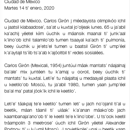
Ciudad de México
Martes 14 ti' enero, 2020
Ciudad de México. Carlos Girón j méedayista olimpikóo ichil
u jaatsil klabaadose’, sa’at u kuxtal jo’oljeak lunes. 65 u ja’abil
ka’achij yéetel kíim úuchik u máansik maanal ti’ junk’aal
k’iino’ob ichil talamilo’ob tumen tsaayal ka’ach ti’ pulmonía,
beey úuchik u je’ets’el tumen u baatsil Girón ti’ ump’éel
k’a’aytajil ts’íib ts’a’ab k’ajóoltbil ti’ redes sosialées.
Carlos Girón (Mexicali, 1954) juntúul máak mantats’ náajalnaj
ba’ale’ mix juntéen tu k’amaj u ooroil, beey úuchik ti’
mantats’ tu kuxtal. Leti’e’ tu náajaltaj u medaayail plaata ichil
u keetilo’ob Moscú, tu ja’abil 1980, tumen yaan jump’éel
ba’al ma’ patal jóok’ik ichil le keetilo’.
Leti’e’ táakpaj te’e keetilo’ tumen leti’ u jach no’ojanil ti’al u
beetik, máan táanil ti’ uláak’ k’a’anan máako’ob jach
kaambanaja’ano’ob ti’ le keetil te’e k’iino’obe’. U ts’ook keetil
tráampolin 3 meetrose’ úuch ichil Girón yéetel Alexander
Portnov, ti’ u lu’umil Moscú. J sovietikoile’ unaj u beetik xaan