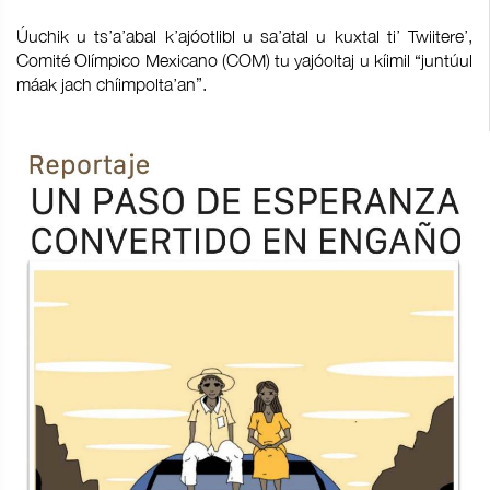
Úuchik u ts’a’abal k’ajóotlibl u sa’atal u kuxtal ti’ Twiitere’,
Comité Olímpico Mexicano (COM) tu yajóoltaj u kíimil “juntúul
máak jach chíimpolta’an”.