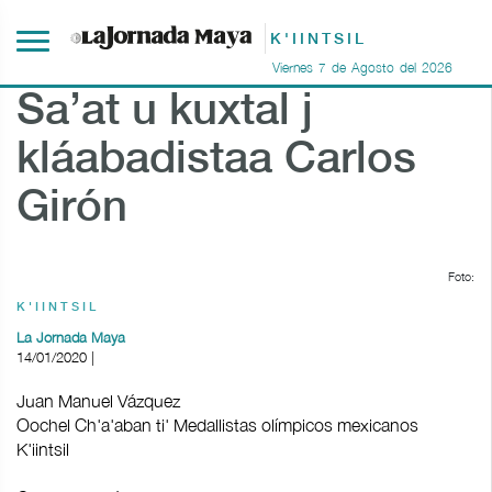
K'IINTSIL
Viernes
7
de
Agosto
del
2026
Sa’at u kuxtal j
kláabadistaa Carlos
Girón
Foto:
K'IINTSIL
La Jornada Maya
14/01/2020 |
Juan Manuel Vázquez
Oochel Ch'a'aban ti' Medallistas olímpicos mexicanos
K'iintsil