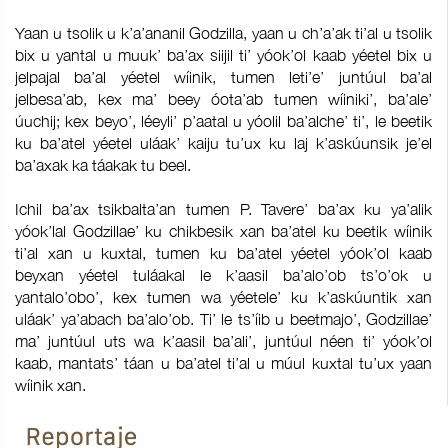
Yaan u tsolik u k’a’ananil Godzilla, yaan u ch’a’ak ti’al u tsolik
bix u yantal u muuk’ ba’ax siijil ti’ yóok’ol kaab yéetel bix u
jelpajal ba’al yéetel wíinik, tumen leti’e’ juntúul ba’al
jelbesa’ab, kex ma’ beey óota’ab tumen wíiniki’, ba’ale’
úuchij; kex beyo’, léeyli’ p’aatal u yóolil ba’alche’ ti’, le beetik
ku ba’atel yéetel uláak’ kaiju tu’ux ku laj k’askúunsik je’el
ba’axak ka táakak tu beel.
Ichil ba’ax tsikbalta’an tumen P. Tavere’ ba’ax ku ya’alik
yóok’lal Godzillae’ ku chikbesik xan ba’atel ku beetik wíinik
ti’al xan u kuxtal, tumen ku ba’atel yéetel yóok’ol kaab
beyxan yéetel tuláakal le k’aasil ba’alo’ob ts’o’ok u
yantalo’obo’, kex tumen wa yéetele’ ku k’askúuntik xan
uláak’ ya’abach ba’alo’ob. Ti’ le ts’íib u beetmajo’, Godzillae’
ma’ juntúul uts wa k’aasil ba’ali’, juntúul néen ti’ yóok’ol
kaab, mantats’ táan u ba’atel ti’al u múul kuxtal tu’ux yaan
wíinik xan.