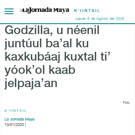
K'IINTSIL
Jueves
6
de
Agosto
del
2026
Godzilla, u néenil
juntúul ba’al ku
kaxkubáaj kuxtal ti’
yóok’ol kaab
jelpaja’an
Foto:
K'IINTSIL
La Jornada Maya
13/01/2020 |