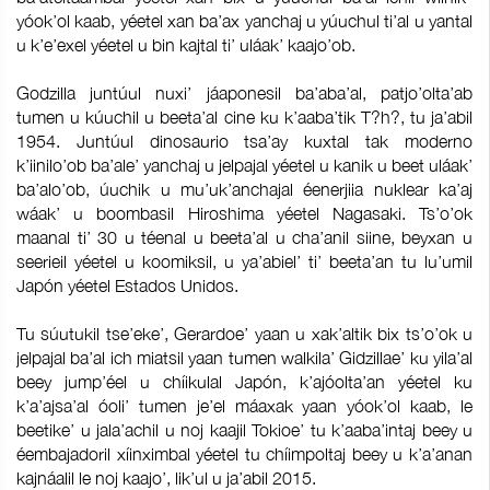
yóok’ol kaab, yéetel xan ba’ax yanchaj u yúuchul ti’al u yantal
u k’e’exel yéetel u bin kajtal ti’ uláak’ kaajo’ob.
Godzilla juntúul nuxi’ jáaponesil ba’aba’al, patjo’olta’ab
tumen u kúuchil u beeta’al cine ku k’aaba’tik T?h?, tu ja’abil
1954. Juntúul dinosaurio tsa’ay kuxtal tak moderno
k’iinilo’ob ba’ale’ yanchaj u jelpajal yéetel u kanik u beet uláak’
ba’alo’ob, úuchik u mu’uk’anchajal éenerjiia nuklear ka’aj
wáak’ u boombasil Hiroshima yéetel Nagasaki. Ts’o’ok
maanal ti’ 30 u téenal u beeta’al u cha’anil siine, beyxan u
seerieil yéetel u koomiksil, u ya’abiel’ ti’ beeta’an tu lu’umil
Japón yéetel Estados Unidos.
Tu súutukil tse’eke’, Gerardoe’ yaan u xak’altik bix ts’o’ok u
jelpajal ba’al ich miatsil yaan tumen walkila’ Gidzillae’ ku yila’al
beey jump’éel u chíikulal Japón, k’ajóolta’an yéetel ku
k’a’ajsa’al óoli’ tumen je’el máaxak yaan yóok’ol kaab, le
beetike’ u jala’achil u noj kaajil Tokioe’ tu k’aaba’intaj beey u
éembajadoril xíinximbal yéetel tu chíimpoltaj beey u k’a’anan
kajnáalil le noj kaajo’, lik’ul u ja’abil 2015.