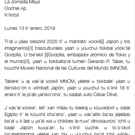
La Jornada Maya
Oochel Ap
K'iintsil
Lunes 13 ti' enero, 2019
Ti’al u yáax sesionil 2020 ti’ u mantats’ xookil[i] Japón y los
imaginarios[/i] trasculturales yaan u yúuchul tsikbal yóok’lal
Godzilla. U tse’ekil [i]Godzilla, embajador atómico de Tokio y
el mundo[/i], yaan u tsikbalta’al tumen Gerardo P. Taber, tu
kúuchil Museo Nacional de las Culturas del Mundo (MNCM).
Tabere’ u aj xak’al xookil MNCM, yéetel u tsikbale’ yaan u
biinsiko’on k xíimbalt Japón, yaan u yúuchul tu k’iinil 16 ti’
enero ti’ le ja’ab yaniko’ona’, tu saalail Julio César Olivé.
J xak’al xooke’, leti’ xan máax tu beetaj u kúuradoril u salail
Egipto ti’ le kúuchil cha’ano’, yaan u xak’altik ba’ax jejeláas
ba’al u k’áat u ya’al wa u chikbes le nuxi’ dinosaurioo’ ichil u
kaajil Japón kuxa’an tu k’iinil úuchik u ts’o’okol
ba’ateltáambal yéetel xan bix u yúuchul ba’al ichil wíinik-