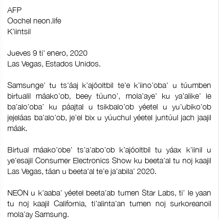
AFP
Oochel neon.life
K'iintsil
Jueves 9 ti' enero, 2020
Las Vegas, Estados Unidos.
Samsunge’ tu ts’áaj k’ajóoltbil te’e k’iino’oba’ u túumben
birtualil máako’ob, beey túuno’, mola’aye’ ku ya’alike’ le
ba’alo’oba’ ku páajtal u tsikbalo’ob yéetel u yu’ubiko’ob
jejeláas ba’alo’ob, je’el bix u yúuchul yéetel juntúul jach jaajil
máak.
Birtual máako’obe’ ts’a’abo’ob k’ajóoltbil tu yáax k’iinil u
ye’esajil Consumer Electronics Show ku beeta’al tu noj kaajil
Las Vegas, táan u beeta’al te’e ja’abila’ 2020.
NEON u k’aaba’ yéetel beeta’ab tumen Star Labs, ti’ le yaan
tu noj kaajil California, ti’alinta’an tumen noj surkoreanoil
mola’ay Samsung.