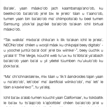
Ba’ale’, yaan máako’ob jach kaambanaja’ano’ob, ku
beetiko’ob ba’alo’ob je’el bix le je’elo’ táan u t’aano’ob,
tumen yaan bin ba’alo’ob ma’ chíimpolta’ab tu beel tumen
Samsung yóok’lal jayp’éel ba’alo’ob ta’akan ichil birtual
máako’ob.
“Tak walkila’ mixba’al chika’an k ilik ta’akan ichil le je’ela’.
NEONo’obe’ chéen u woojil máak ku chikpajal beey digitalo’ -
u yoochel juntúl ba’al óoli’ je’el bix wíinike’-”, beey úuchik u
ya’alal ti’ The Verge, kúuchil web tu’ux ku ts’íibta’al ya’abach
ba’alo’ob yaan ba’al u yil yéetel túumben nu’ukulo’ob ku
jóok’sa’al.
“Ma’ chi’ichnaktale’ex, mix táan u ‘lík’il áandroides tajan yaan
u na’ato’ob’, leti’obe’ ma’ áartificial wíiniko’obi’, ma’ leti’ le
táan a kaxke’exo’”, tu ya’alaj.
Ichil ba’ax a’alab tumen kúuchil yaan Californiae’, ku tsikbaltik
le ba’ax tu ts’áajo’ob k’ajóoltbile’ chéen ba’alo’ob je’el u