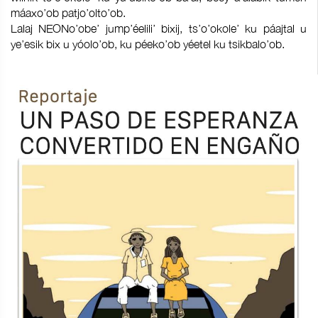
máaxo’ob patjo’olto’ob.
Lalaj NEONo’obe’ jump’éelili’ bixij, ts’o’okole’ ku páajtal u
ye’esik bix u yóolo’ob, ku péeko’ob yéetel ku tsikbalo’ob.