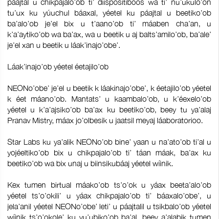
páajtal u chikpajalo’ob ti’ díispositiboos wa ti’ nu’ukulo’on
tu’ux ku yúuchul báaxal, yéetel ku páajtal u beetiko’ob
ba’alo’ob je’el bix u t’aano’ob ti’ máaben cha’an, u
k’a’aytiko’ob wa ba’ax, wa u beetik u aj balts’amilo’ob, ba’ale’
je’el xan u beetik u láak’inajo’obe’.
Láak’inajo’ob yéetel éetajilo’ob
NEONo’obe’ je’el u beetik k láakinajo’obe’, k éetajilo’ob yéetel
k éet máano’ob. Mantats’ u kaambalo’ob, u k’éexelo’ob
yéetel u k’a’ajsiko’ob ba’ax ku beetiko’ob, beey tu ya’alaj
Pranav Mistry, máax jo’olbesik u jaatsil meyaj láaboratorioo.
Star Labs ku ya’alik NEONo’ob bine’ yaan u na’ato’ob ti’al u
yojéeltiko’ob bix u chikpajalo’ob ti’ táan máak, ba’ax ku
beetiko’ob wa bix unaj u biinsikubáaj yéetel wíinik.
Kex tumen birtual máako’ob ts’o’ok u yáax beeta’alo’ob
yéetel ts’o’okili’ u yáax chikpajalo’ob ti’ báaxalo’obe’, u
jela’anil yéetel NEONo’obe’ leti’ u páajtalil u tsikbalo’ob yéetel
wíinik ts’o’okole’ ku yu’ubiko’ob ba’al, beey a’alabik tumen