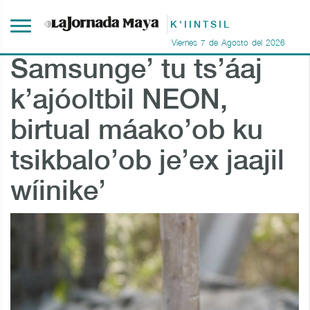
K'IINTSIL
Viernes
7
de
Agosto
del
2026
Samsunge’ tu ts’áaj
k’ajóoltbil NEON,
birtual máako’ob ku
tsikbalo’ob je’ex jaajil
wíinike’