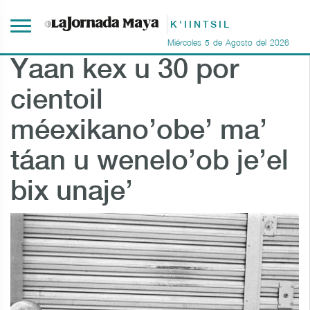
K'IINTSIL
Miércoles
5
de
Agosto
del
2026
Yaan kex u 30 por
cientoil
méexikano’obe’ ma’
táan u wenelo’ob je’el
bix unaje’