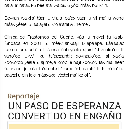
ba’al ti’ ba’ax ku beeta’al wa bix u yóol máak bul k’iin.
Beyxan walkila’ táan u yila’al ba’ax yaan u yil ma’ u wenel
máak yéetel u tsa’ayal u k’oja’anil Alzheimer.
Clínica de Trastornos del Sueño, káaj u meyaj tu ja’abil
fundada en 2004 tu méek’tankaajil Iztapalapa, káajsa’ab
tumen jumúuch’ aj ka’ansajo’ob yéetel aj xak’al xooko’ob ti’
yano’ob UAM, ku ts’aatáantik xoknáalo’ob, aj xak’al
xooko’ob yéetel u aj meyajilo’ob le najil xooko’. Tak ma’ seen
úuchake’ je’ek’abta’ab uláak’ jump’éel, ba’ale’ ti’ le je’elo’ ku
páajtal u bin je’el máaxake’ yéetel ma’ ko’oji’.