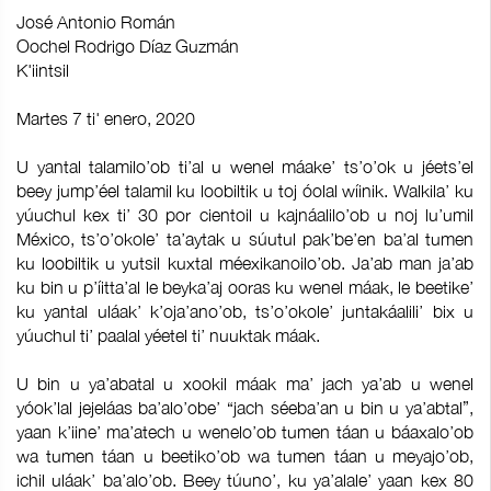
José Antonio Román
Oochel Rodrigo Díaz Guzmán
K'iintsil
Martes 7 ti' enero, 2020
U yantal talamilo’ob ti’al u wenel máake’ ts’o’ok u jéets’el
beey jump’éel talamil ku loobiltik u toj óolal wíinik. Walkila’ ku
yúuchul kex ti’ 30 por cientoil u kajnáalilo’ob u noj lu’umil
México, ts’o’okole’ ta’aytak u súutul pak’be’en ba’al tumen
ku loobiltik u yutsil kuxtal méexikanoilo’ob. Ja’ab man ja’ab
ku bin u p’íitta’al le beyka’aj ooras ku wenel máak, le beetike’
ku yantal uláak’ k’oja’ano’ob, ts’o’okole’ juntakáalili’ bix u
yúuchul ti’ paalal yéetel ti’ nuuktak máak.
U bin u ya’abatal u xookil máak ma’ jach ya’ab u wenel
yóok’lal jejeláas ba’alo’obe’ “jach séeba’an u bin u ya’abtal”,
yaan k’iine’ ma’atech u wenelo’ob tumen táan u báaxalo’ob
wa tumen táan u beetiko’ob wa tumen táan u meyajo’ob,
ichil uláak’ ba’alo’ob. Beey túuno’, ku ya’alale’ yaan kex 80