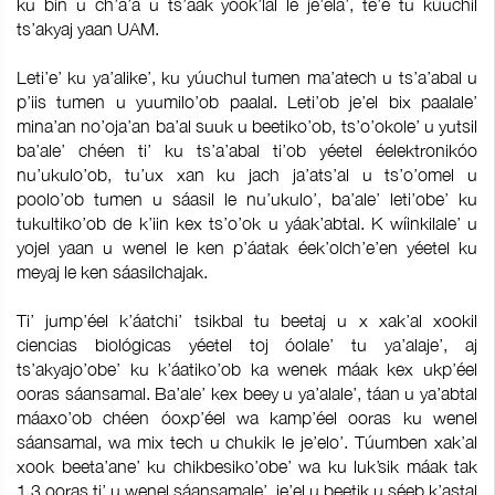
ku bin u ch’a’a u ts’aak yóok’lal le je’ela’, te’e tu kúuchil
ts’akyaj yaan UAM.
Leti’e’ ku ya’alike’, ku yúuchul tumen ma’atech u ts’a’abal u
p’iis tumen u yuumilo’ob paalal. Leti’ob je’el bix paalale’
mina’an no’oja’an ba’al suuk u beetiko’ob, ts’o’okole’ u yutsil
ba’ale’ chéen ti’ ku ts’a’abal ti’ob yéetel éelektronikóo
nu’ukulo’ob, tu’ux xan ku jach ja’ats’al u ts’o’omel u
poolo’ob tumen u sáasil le nu’ukulo’, ba’ale’ leti’obe’ ku
tukultiko’ob de k’iin kex ts’o’ok u yáak’abtal. K wíinkilale’ u
yojel yaan u wenel le ken p’áatak éek’olch’e’en yéetel ku
meyaj le ken sáasilchajak.
Ti’ jump’éel k’áatchi’ tsikbal tu beetaj u x xak’al xookil
ciencias biológicas yéetel toj óolale’ tu ya’alaje’, aj
ts’akyajo’obe’ ku k’áatiko’ob ka wenek máak kex ukp’éel
ooras sáansamal. Ba’ale’ kex beey u ya’alale’, táan u ya’abtal
máaxo’ob chéen óoxp’éel wa kamp’éel ooras ku wenel
sáansamal, wa mix tech u chukik le je’elo’. Túumben xak’al
xook beeta’ane’ ku chikbesiko’obe’ wa ku luk’sik máak tak
1.3 ooras ti’ u wenel sáansamale’, je’el u beetik u séeb k’astal