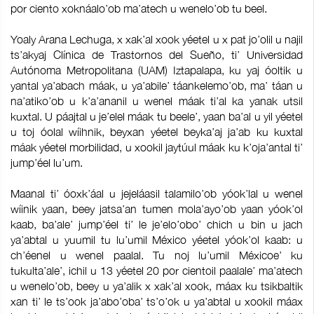
por ciento xoknáalo’ob ma’atech u wenelo’ob tu beel.
Yoaly Arana Lechuga, x xak’al xook yéetel u x pat jo’olil u najil
ts’akyaj Clínica de Trastornos del Sueño, ti’ Universidad
Autónoma Metropolitana (UAM) Iztapalapa, ku yaj óoltik u
yantal ya’abach máak, u ya’abile’ táankelemo’ob, ma’ táan u
na’atiko’ob u k’a’ananil u wenel máak ti’al ka yanak utsil
kuxtal. U páajtal u je’elel máak tu beele’, yaan ba’al u yil yéetel
u toj óolal wíihnik, beyxan yéetel beyka’aj ja’ab ku kuxtal
máak yéetel morbilidad, u xookil jaytúul máak ku k’oja’antal ti’
jump’éel lu’um.
Maanal ti’ óoxk’áal u jejeláasil talamilo’ob yóok’lal u wenel
wíinik yaan, beey jatsa’an tumen mola’ayo’ob yaan yóok’ol
kaab, ba’ale’ jump’éel ti’ le je’elo’obo’ chich u bin u jach
ya’abtal u yuumil tu lu’umil México yéetel yóok’ol kaab: u
ch’éenel u wenel paalal. Tu noj lu’umil Méxicoe’ ku
tukulta’ale’, ichil u 13 yéetel 20 por cientoil paalale’ ma’atech
u wenelo’ob, beey u ya’alik x xak’al xook, máax ku tsikbaltik
xan ti’ le ts’ook ja’abo’oba’ ts’o’ok u ya’abtal u xookil máax