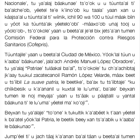
Nacionale’, tu ya’alaj báakunae’ ts’o’ok u u túunta’al ti’
ba’alche’ob, yéetel te’e k’iino’ob ku taala’ yaan xan u
káajsa’al u túunta’al ti’ wíinik, ichil 90 wa 100 u túul máak bíin
u yóot ka túunta’ak yéetelo’obi’ -máaxo’ob unaj tooj u
yóolo’ob-, ts’o’okole’ yaan u beeta’al je’el bix jets’a’an tumen
Comisión Federal para la Protección contra Riesgos
Sanitarios (Cofepris).
Túuntajile’ yaan u beeta’al Ciudad de México. Yóok’lal túun u
k’aaba’ báakunae’, jala’ach Andrés Manuel López Obradore’,
tu ya’alaj “Patriae’ tuláakal ba’al”, ts’o’okole’ tu ch’a’achibtaj
jk’aay tuukul zacatecanoil Ramón López Velarde, máax beet
u ts’íibil
La suave patria
, le beetike’, ba’ax tu ts’íibtaje’ “ku
chíikbesik u k’a’ananil u kuxtal le lu’uma’, ba’ale’ beyxan
tumen le noj meyaja’ yaan u ts’áak u páajtalil u yantal
báakuna ti’ le lu’uma’ yéetel ma’ ko’oji’”.
Beyxan tu ya’alaje’ “to’one’ k tukultik k’a’abéet k t’aan yéetel
k ba’atel yóok’lal Patria, le beetik beey xan ts’a’abik u k’aaba’
le báakunao’”.
Jump’éel ti’ u jach táaj k’a’anan ba’al táan u beeta’al tumen