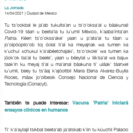
La Jornada
14/04/2021 | Ciudad de México
Tu ts’ookbal le ja’ab tukulta’an u ts’o’oksa’al u báakunail
Covid-19 táan u beeta’la tu lu’umil México, k’aaba’inta’an
Patria.
Kéen ts’o’oksa’ake’ yaan u p’ata’al tu táan u
jo’olpóopilo’ob toj óolal ti’al ka meyajnak wa tumen ka
k’uchul xchukul k’a’abéetchajaki’, ts’o’okole’ wa tumen ka
jóok’ok ba’al tu beele’, yaan u béeytal u líik’sa’al wa bajux
taak’in ku meyaj ti’al u ma’anal báakuna ti’ uláak’ táanxel
lu’umil, beey tu ts’áaj k’ajóoltbil María Elena Alvarez-Buylla
Roces, máax jo’olbesik Consejo Nacional de Ciencia y
Tecnología (Conacyt).
También te puede interesar:
Vacuna 'Patria' iniciará
ensayos clínicos en humanos
Ti’ k’a’aytajil tsikbal beeta’ab ja’atskab k’iin tu kúuchil Palacio