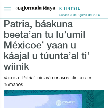
K'IINTSIL
Sábado
8
de
Agosto
del
2026
Patria, báakuna
beeta’an tu lu’umil
Méxicoe’ yaan u
káajal u túunta’al ti’
wíinik
Vacuna 'Patria' iniciará ensayos clínicos en
humanos