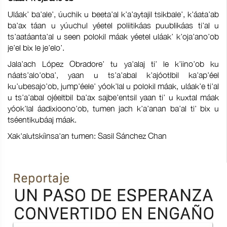
Uláak’ ba’ale’, úuchik u beeta’al k’a’aytajil tsikbale’, k’áata’ab
ba’ax táan u yúuchul yéetel poliitikáas puublikáas ti’al u
ts’aatáanta’al u seen polokil máak yéetel uláak’ k’oja’ano’ob
je’el bix le je’elo’.
Jala’ach López Obradore’ tu ya’alaj ti’ le k’iino’ob ku
náats’alo’oba’, yaan u ts’a’abal k’ajóotlbil ka’ap’éel
ku’ubesajo’ob, jump’éele’ yóok’lal u polokil máak, uláak’e ti’al
u ts’a’abal ojéeltbil ba’ax sajbe’entsil yaan ti’ u kuxtal máak
yóok’lal áadixioono’ob, tumen jach k’a’anan ba’al ti’ bix u
tséentikubáaj máak.
Xak'alutskíinsa'an tumen: Sasil Sánchez Chan