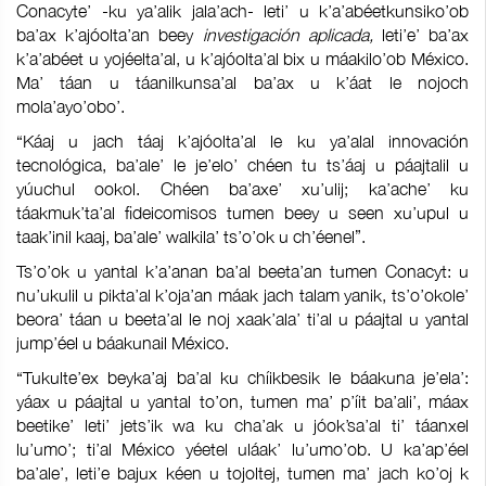
Conacyte’ -ku ya’alik jala’ach- leti’ u k’a’abéetkunsiko’ob
ba’ax k’ajóolta’an beey
investigación aplicada,
leti’e’ ba’ax
k’a’abéet u yojéelta’al, u k’ajóolta’al bix u máakilo’ob México.
Ma’ táan u táanilkunsa’al ba’ax u k’áat le nojoch
mola’ayo’obo’.
“Káaj u jach táaj k’ajóolta’al le ku ya’alal innovación
tecnológica, ba’ale’ le je’elo’ chéen tu ts’áaj u páajtalil u
yúuchul ookol. Chéen ba’axe’ xu’ulij; ka’ache’ ku
táakmuk’ta’al fideicomisos tumen beey u seen xu’upul u
taak’inil kaaj, ba’ale’ walkila’ ts’o’ok u ch’éenel”.
Ts’o’ok u yantal k’a’anan ba’al beeta’an tumen Conacyt: u
nu’ukulil u pikta’al k’oja’an máak jach talam yanik, ts’o’okole’
beora’ táan u beeta’al le noj xaak’ala’ ti’al u páajtal u yantal
jump’éel u báakunail México.
“Tukulte’ex beyka’aj ba’al ku chíikbesik le báakuna je’ela’:
yáax u páajtal u yantal to’on, tumen ma’ p’íit ba’ali’, máax
beetike’ leti’ jets’ik wa ku cha’ak u jóok’sa’al ti’ táanxel
lu’umo’; ti’al México yéetel uláak’ lu’umo’ob. U ka’ap’éel
ba’ale’, leti’e bajux kéen u tojoltej, tumen ma’ jach ko’oj k