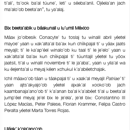
ti’ali’, ts’ook ba’al túune’, leti’ u séeba’anil. Ojéela’an jach
ma’alo’ob beeta’an”, tu ya’alaj.
Bix beeta’abik u báakunail u lu’umil México
Máax jo’olbesik Conacyte’ tu toslaj tu winalil abril yéetel
mayoe’ yaan u xak’alta’al ba’ax kun chíikpajal ti’ u yáax jaats
meyajil; ti’ le ka’ap’éel winalo’ob ku taal ti’ le je’elo’ yaan u
xak’alta’al ba’ax kun chíikpajal ti’ túuntajil yéetel tu yóox
jaatsil, ti’al u winalil noviembre ti’ le ja’aba’, yaan u yila’al wa
ku éejenta’al u meyaj kéen xchukul k’a’abéetchajak.
Ichil máaxo’ob táan u táakpajal ti’ u xaak’al meyajil
Patriae’
ti’
yaan ajts’akyajo’ob yéetel ajxak’al xooko’ob jach
kaambanaja’ano’ob ti’ k’a’anan ba’al k’a’abéet ti’al u beeta’al
jump’éel meyaj je’el bix le je’ela’, je’el bix: Constantino III
López Macías, Peter Palese, Florian Krammer, Felipa Castro
Peralta yéetel Marta Torres Rojas.
Uláak’ k’oja’ano’ob