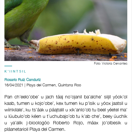
Foto: Victoria Cervantes
K'IINTSIL
Rosario Ruiz Canduriz
16/04/2021 | Playa del Carmen, Quintana Roo
Pan ch’eelo’obe’ u jach táaj no’ojanil ba’alche’ siijil yóok’ol
kaab, tumen u kojo’obe’, kex tumen ku p’isik u yóox jaatsil u
wíinkilale’, ku ts’áak u páajtalil u xik’anlo’ob tu beel yéetel ma’
u lúubulo’ob kéen u t’uchubajo’ob tu k’ab che’, beey úuchik
u ya’alik j-bioologóo Roberto Rojo, máax jo’olbesik u
pláanetarioil Playa del Carmen.