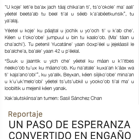
"U koje’ leti’e ba’ax jach táaj chika’an ti’, ts’o’okole’ ma’ aali’
yéetel beeta’ab tu beel ti’al u séeb k’a’abéetkunsik”, tu
ya’alaj.
Yéetel u koje’ ku páajtal u jochik u yo’och ti’ u k’ab che’.
Kéen u t’oko’obe’ jumpuul u bin tu kaalo’ob. (Ma’ táan u
cha’achi’). Tu petenil Yucatáne’ yaan óoxp’éel u jejeláasil le
ba’alche’a, ba’ale’ yaan 42 u p’éelal.
“Suuk u jaantik u yich che’ yéetel ku máan u k’i’itbes
neeko’ob tu’ux ku máano’ob. Ku na’atale’ kuxa’an k’áax wa
ti’ kaja’ano’obi’”, ku ya’alik. Beyxan, kéen síijiko’obe’ mina’an
u k’u’uk’melo’obi’ yéetel ts’uts’ubkil u yooko’ob ti’al ma’ u
loobiltik u mejenil kéen yanak.
Xak'alutskíinsa'an tumen: Sasil Sánchez Chan