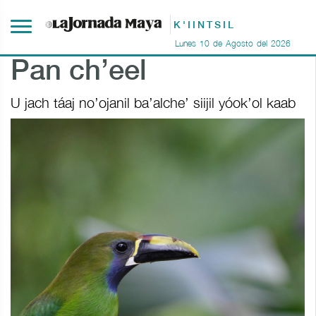
K'IINTSIL
Lunes
10
de
Agosto
del
2026
Pan ch’eel
U jach táaj no’ojanil ba’alche’ siijil yóok’ol kaab