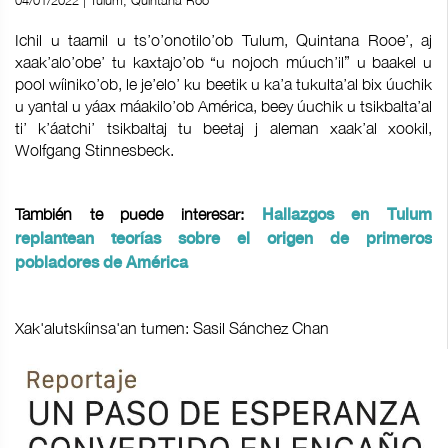
04/01/2022 | Tulum, Quintana Roo
Ichil u taamil u ts’o’onotilo’ob Tulum, Quintana Rooe’, aj
xaak’alo’obe’ tu kaxtajo’ob “u nojoch múuch’il” u baakel u
pool wíiniko’ob, le je’elo’ ku beetik u ka’a tukulta’al bix úuchik
u yantal u yáax máakilo’ob América, beey úuchik u tsikbalta’al
ti’ k’áatchi’ tsikbaltaj tu beetaj j aleman xaak’al xookil,
Wolfgang Stinnesbeck.
También te puede interesar:
Hallazgos en Tulum
replantean teorías sobre el origen de primeros
pobladores de América
Xak'alutskíinsa'an tumen: Sasil Sánchez Chan