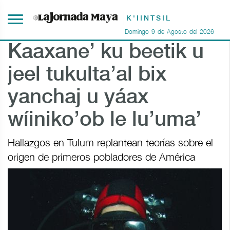
K'IINTSIL
Domingo
9
de
Agosto
del
2026
Kaaxane’ ku beetik u
jeel tukulta’al bix
yanchaj u yáax
wíiniko’ob le lu’uma’
Hallazgos en Tulum replantean teorías sobre el
origen de primeros pobladores de América