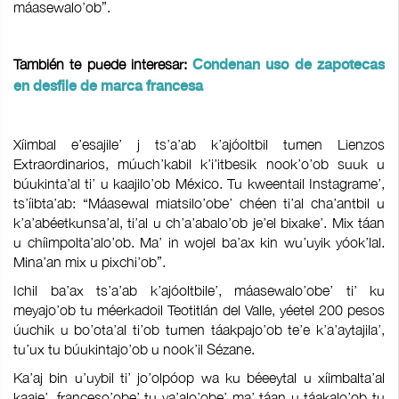
máasewalo’ob”.
También te puede interesar:
Condenan uso de zapotecas
en desfile de marca francesa
Xíimbal e’esajile’ j ts’a’ab k’ajóoltbil tumen Lienzos
Extraordinarios, múuch’kabil k’i’itbesik nook’o’ob suuk u
búukinta’al ti’ u kaajilo’ob México. Tu kweentail Instagrame’,
ts’íibta’ab: “Máasewal miatsilo’obe’ chéen ti’al cha’antbil u
k’a’abéetkunsa’al, ti’al u ch’a’abalo’ob je’el bixake’. Mix táan
u chíimpolta’alo’ob. Ma’ in wojel ba’ax kin wu’uyik yóok’lal.
Mina’an mix u pixchi’ob”.
Ichil ba’ax ts’a’ab k’ajóoltbile’, máasewalo’obe’ ti’ ku
meyajo’ob tu méerkadoil Teotitlán del Valle, yéetel 200 pesos
úuchik u bo’ota’al ti’ob tumen táakpajo’ob te’e k’a’aytajila’,
tu’ux tu búukintajo’ob u nook’il Sézane.
Ka’aj bin u’uybil ti’ jo’olpóop wa ku béeeytal u xíimbalta’al
kaaje’, franceso’obe’ tu ya’alo’obe’ ma’ táan u táakalo’ob tu