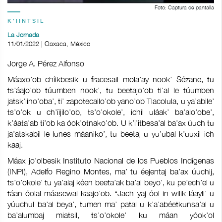
Foto: Captura de pantalla
K'IINTSIL
La Jornada
11/01/2022 | Oaxaca, México
Jorge A. Pérez Alfonso
Máaxo’ob chíikbesik u fracesail mola’ay nook’ Sézane, tu
ts’áajo’ob túumben nook’, tu beetajo’ob ti’al le túumben
jatsk’iino’oba’, ti’ zapotecailo’ob yano’ob Tlacolula, u ya’abile’
ts’o’ok u ch’íijilo’ob, ts’o’okole’, ichil uláak’ ba’alo’obe’,
k’áata’ab ti’ob ka óok’otnako’ob. U k’i’itbesa’al ba’ax úuch tu
ja’atskabil le lunes máaniko’, tu beetaj u yu’ubal k’uuxil ich
kaaj.
Máax jo’olbesik Instituto Nacional de los Pueblos Indígenas
(INPI), Adelfo Regino Montes, ma’ tu éejentaj ba’ax úuchij,
ts’o’okole’ tu ya’alaj kéen beeta’ak ba’al beyo’, ku pe’ech’el u
táan óolal máasewal kaajo’ob. “Jach yaj óol in wilik láayli’ u
yúuchul ba’al beya’, tumen ma’ patal u k’a’abéetkunsa’al u
ba’alumbaj miatsil, ts’o’okole’ ku máan yóok’ol