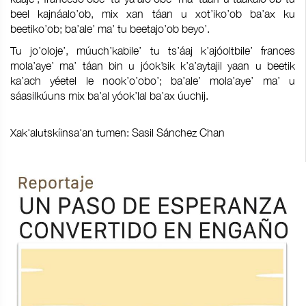
beel kajnáalo’ob, mix xan táan u xot’iko’ob ba’ax ku
beetiko’ob; ba’ale’ ma’ tu beetajo’ob beyo’.
Tu jo’oloje’, múuch’kabile’ tu ts’áaj k’ajóoltbile’ frances
mola’aye’ ma’ táan bin u jóok’sik k’a’aytajil yaan u beetik
ka’ach yéetel le nook’o’obo’; ba’ale’ mola’aye’ ma’ u
sáasilkúuns mix ba’al yóok’lal ba’ax úuchij.
Xak'alutskíinsa'an tumen: Sasil Sánchez Chan