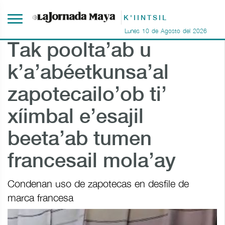
K'IINTSIL
Lunes
10
de
Agosto
del
2026
Tak poolta’ab u
k’a’abéetkunsa’al
zapotecailo’ob ti’
xíimbal e’esajil
beeta’ab tumen
francesail mola’ay
Condenan uso de zapotecas en desfile de
marca francesa