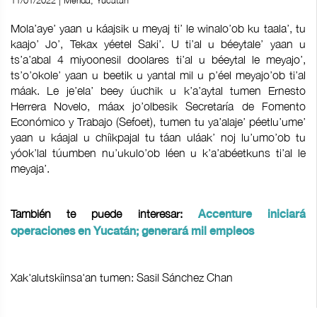
11/01/2022 | Mérida, Yucatán
Mola’aye’ yaan u káajsik u meyaj ti’ le winalo’ob ku taala’, tu
kaajo’ Jo’, Tekax yéetel Saki’. U ti’al u béeytale’ yaan u
ts’a’abal 4 miyoonesil doolares ti’al u béeytal le meyajo’,
ts’o’okole’ yaan u beetik u yantal mil u p’éel meyajo’ob ti’al
máak. Le je’ela’ beey úuchik u k’a’aytal tumen Ernesto
Herrera Novelo, máax jo’olbesik Secretaría de Fomento
Económico y Trabajo (Sefoet), tumen tu ya’alaje’ péetlu’ume’
yaan u káajal u chíikpajal tu táan uláak’ noj lu’umo’ob tu
yóok’lal túumben nu’ukulo’ob léen u k’a’abéetkuns ti’al le
meyaja’.
También te puede interesar:
Accenture iniciará
operaciones en Yucatán; generará mil empleos
Xak'alutskíinsa'an tumen: Sasil Sánchez Chan