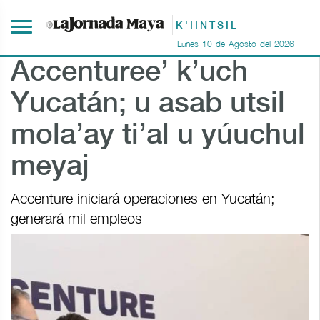
K'IINTSIL
Lunes
10
de
Agosto
del
2026
Accenturee’ k’uch
Yucatán; u asab utsil
mola’ay ti’al u yúuchul
meyaj
Accenture iniciará operaciones en Yucatán;
generará mil empleos