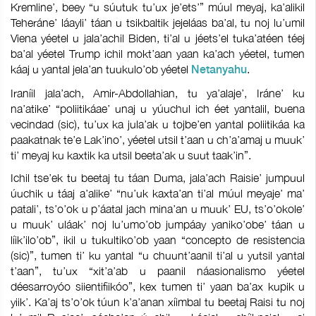
Kremline’, beey “u súutuk tu’ux je’ets’” múul meyaj, ka’alikil
Teheráne’ láayli’ táan u tsikbaltik jejeláas ba’al, tu noj lu’umil
Viena yéetel u jala’achil Biden, ti’al u jéets’el tuka’atéen téej
ba’al yéetel Trump ichil mokt’aan yaan ka’ach yéetel, tumen
káaj u yantal jela’an tuukulo’ob yéetel
.
Netanyahu
Iraníil jala’ach, Amir-Abdollahian, tu ya’alaje’, Iráne’ ku
na’atike’ “poliitikáae’ unaj u yúuchul ich éet yantalil, buena
vecindad (sic), tu’ux ka jula’ak u tojbe’en yantal poliitikáa ka
paakatnak te’e Lak’ino’, yéetel utsil t’aan u ch’a’amaj u muuk’
ti’ meyaj ku kaxtik ka utsil beeta’ak u suut taak’in”.
Ichil tse’ek tu beetaj tu táan Duma, jala’ach Raisie’ jumpuul
úuchik u táaj a’alike’ “nu’uk kaxta’an ti’al múul meyaje’ ma’
patali’, ts’o’ok u p’áatal jach mina’an u muuk’ EU, ts’o’okole’
u muuk’ uláak’ noj lu’umo’ob jumpáay yaniko’obe’ táan u
líik’ilo’ob”, ikil u tukultiko’ob yaan “concepto de resistencia
(sic)”, tumen ti’ ku yantal “u chuunt’aanil ti’al u yutsil yantal
t’aan”, tu’ux “xit’a’ab u paanil náasionalismo yéetel
déesarroyóo siientifiikóo”, kex tumen ti’ yaan ba’ax kupik u
yiik’. Ka’aj ts’o’ok túun k’a’anan xíimbal tu beetaj Raisi tu noj