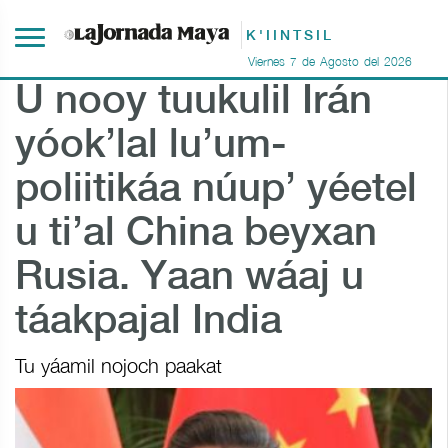
K'IINTSIL
Viernes
7
de
Agosto
del
2026
U nooy tuukulil Irán
yóok’lal lu’um-
poliitikáa núup’ yéetel
u ti’al China beyxan
Rusia. Yaan wáaj u
táakpajal India
Tu yáamil nojoch paakat