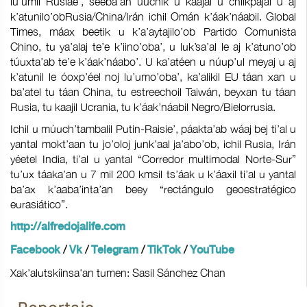
lu’umil Rusiae’, séeba’an úuchik u káajal u chíikpajal u aj
k’atunilo’obRusia/China/Irán ichil Omán k’áak’náabil. Global
Times, máax beetik u k’a’aytajilo’ob Partido Comunista
Chino, tu ya’alaj te’e k’iino’oba’, u luk’sa’al le aj k’atuno’ob
túuxta’ab te’e k’áak’náabo’. U ka’atéen u núup’ul meyaj u aj
k’atunil le óoxp’éel noj lu’umo’oba’, ka’alikil EU táan xan u
ba’atel tu táan China, tu estreechoil Taiwán, beyxan tu táan
Rusia, tu kaajil Ucrania, tu k’áak’náabil Negro/Bielorrusia.
Ichil u múuch’tambalil Putin-Raisie’, páakta’ab wáaj bej ti’al u
yantal mokt’aan tu jo’oloj junk’aal ja’abo’ob, ichil Rusia, Irán
yéetel India, ti’al u yantal “Corredor multimodal Norte-Sur”
tu’ux táaka’an u 7 mil 200 kmsil ts’áak u k’áaxil ti’al u yantal
ba’ax k’aaba’inta’an beey “rectángulo geoestratégico
eurasiático”.
http://alfredojalife.com
/
/
/
/
Facebook
Vk
Telegram
TikTok
YouTube
Xak'alutskíinsa'an tumen: Sasil Sánchez Chan