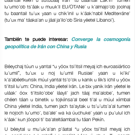
baantail kéen u sutubáaj Irán “tu baantail Lak’in” tumen
lu’umo’ob ts’áak u muuk’il EU/OTANe’ u k’almajo’ob joolnaj
tu baantail tu’ux yaan u chik’inil u k’áak’nabil Mediterráne’
(tu’ux ma’ táaka’an u jáal ja’ilo’ob Siria yéetel Líbanoi’).
También te puede interesar:
Converge la cosmogonía
geopolítica de Irán con China y Rusia
Béeychaj túun u yantal “u yóox tsi’itsil meyaj ich euroasiártico
lu’umil”, tu’ux u noj lu’umil Rusiae’ yaan u ki’iki’
k’a’abéetkunsik múul yantal ts’o’ok u kanik u líik’s ichil u yóox
ti’itsil lu’um: China, India yéetel Irán. Le bix yanik Irán yéetel le
uláak’ óox ti’itsilo’obe’ láayli’ jach táaj ma’alobe’, tumen
chéen táan u binetik u tojkíinsa’al beel ti’al u múul xíimbal
China yéetel India, tumen jach ta’aytak u ts’u’uts’a’al tumen
le nojoch lu’umo’, ba’ale’ wa ka úuchuke’ yaan u pu’ulul ich
k’áak’ kun jóopol ti’ ba’ateltáambal tu táan Pekín.
U béeytal u mu’uk’a’an p’áatal “u yóox tsi’itsil meyaj ich