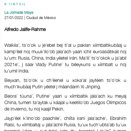
K'IINTSIL
La Jornada Maya
27/01/2022 | Ciudad de México
Alfredo Jalife-Rahme
Walkila’, ts’o’ok u je’ebel bej ti’al u paklan xíimbaltikubáaj u
kamp’éel noj muuk’ilo’ob jala’ach yaan ichil euroasiátikail noj
lu’um: Rusia, China, India yéetel Irán. Ma’ili’ ts’o’okok u ja’abil
2021e’, j saar Vlady Putine’ tu béeykuns u xíimbalt u noj
lu’umil India.
Beyxan, ts’o’ok u ch’éenel u xoka’al jaytéen ts’o’ok u
much’ikubáaj Putín yéetel j máandarin Xi Jinping.
Beora’ túuna’, Putine’ yaan u xíimbaltik jala’ach ku meyaj
China, tumen ta’aytak u káajal u keetilo’ob Juegos Olímpicos
de Invierno, tu noj kaajil Pekin.
Jayp’éel k’iino’ob paachile’, chiíta iraní jala’ache’, Ebrahim
Raisi, tu xíimbaltaj u jala’achil Rusia, tu’ux tuch’ubta’ab tu’ux