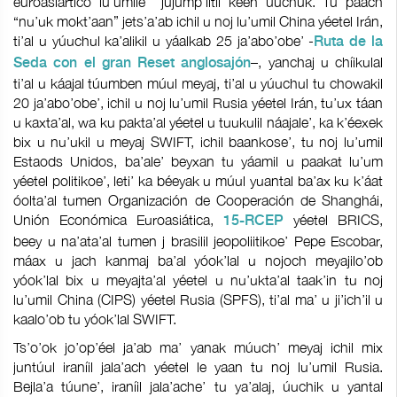
euroasiártico lu’umile’” jujump’íitil kéen úuchuk. Tu paach
“nu’uk mokt’aan” jets’a’ab ichil u noj lu’umil China yéetel Irán,
ti’al u yúuchul ka’alikil u yáalkab 25 ja’abo’obe’ -
Ruta de la
–, yanchaj u chíikulal
Seda con el gran Reset anglosajón
ti’al u káajal túumben múul meyaj, ti’al u yúuchul tu chowakil
20 ja’abo’obe’, ichil u noj lu’umil Rusia yéetel Irán, tu’ux táan
u kaxta’al, wa ku pakta’al yéetel u tuukulil náajale’, ka k’éexek
bix u nu’ukil u meyaj SWIFT, ichil baankose’, tu noj lu’umil
Estaods Unidos, ba’ale’ beyxan tu yáamil u paakat lu’um
yéetel politikoe’, leti’ ka béeyak u múul yuantal ba’ax ku k’áat
óolta’al tumen Organización de Cooperación de Shanghái,
Unión Económica Euroasiática,
yéetel BRICS,
15-RCEP
beey u na’ata’al tumen j brasilil jeopoliitikoe’ Pepe Escobar,
máax u jach kanmaj ba’al yóok’lal u nojoch meyajilo’ob
yóok’lal bix u meyajta’al yéetel u nu’ukta’al taak’in tu noj
lu’umil China (CIPS) yéetel Rusia (SPFS), ti’al ma’ u ji’ich’il u
kaalo’ob tu yóok’lal SWIFT.
Ts’o’ok jo’op’éel ja’ab ma’ yanak múuch’ meyaj ichil mix
juntúul iraníil jala’ach yéetel le yaan tu noj lu’umil Rusia.
Bejla’a túune’, iraníil jala’ache’ tu ya’alaj, úuchik u yantal