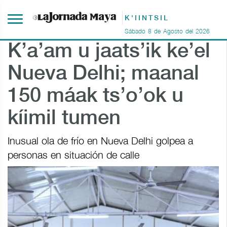
K'IINTSIL
Sábado
8
de
Agosto
del
2026
K’a’am u jaats’ik ke’el
Nueva Delhi; maanal
150 máak ts’o’ok u
kíimil tumen
Inusual ola de frío en Nueva Delhi golpea a
personas en situación de calle