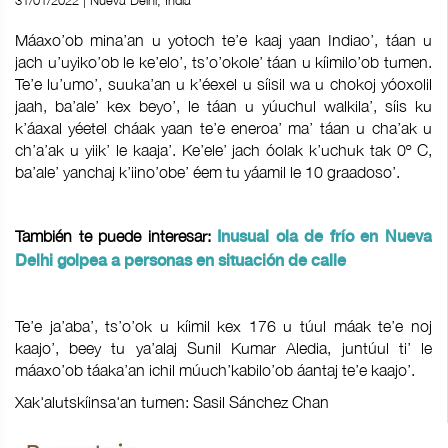
31/01/2022 | Nueva Delhi, India
Máaxo’ob mina’an u yotoch te’e kaaj yaan Indiao’, táan u
jach u’uyiko’ob le ke’elo’, ts’o’okole’ táan u kíimilo’ob tumen.
Te’e lu’umo’, suuka’an u k’éexel u síisil wa u chokoj yóoxolil
jaah, ba’ale’ kex beyo’, le táan u yúuchul walkila’, síis ku
k’áaxal yéetel cháak yaan te’e eneroa’ ma’ táan u cha’ak u
ch’a’ak u yiik’ le kaaja’. Ke’ele’ jach óolak k’uchuk tak 0º C,
ba’ale’ yanchaj k’iino’obe’ éem tu yáamil le 10 graadoso’.
También te puede interesar:
Inusual ola de frío en Nueva
Delhi golpea a personas en situación de calle
Te’e ja’aba’, ts’o’ok u kíimil kex 176 u túul máak te’e noj
kaajo’, beey tu ya’alaj Sunil Kumar Aledia, juntúul ti’ le
máaxo’ob táaka’an ichil múuch’kabilo’ob áantaj te’e kaajo’.
Xak'alutskíinsa'an tumen: Sasil Sánchez Chan