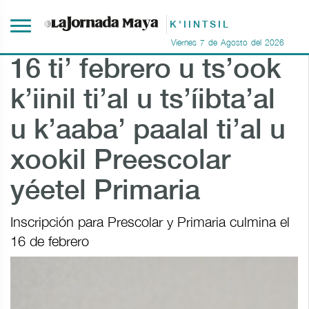
K'IINTSIL
Viernes
7
de
Agosto
del
2026
16 ti’ febrero u ts’ook
k’iinil ti’al u ts’íibta’al
u k’aaba’ paalal ti’al u
xookil Preescolar
yéetel Primaria
Inscripción para Prescolar y Primaria culmina el
16 de febrero