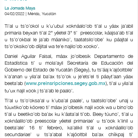
La Jornada Maya
04/02/2022 | Mérida, Yucatán
Ti’al u ts’o’okol u k’u’ubul xoknáalo’ob ti’al u yáax ja’abil
primaria beyxan ti’al 2° yéetel 3° ti’ preescolar, káajsa’ab ti’al
u ts’o’okbal le ja’ab máaniko’, taatatsilo’obe’ ku páajtal u
ts’o’oksiko’ob díijital wa te’e najilo’ob xooko’.
Daniel Aguilar Faisal, máax jo’olbesik Departamento de
Estadística ti’ u mola’ayil Secretaría de Educación del
Gobierno del Estado de Yucatán (Segey), tu ts’áaj k’ajóoltbile’
k’a’anan u yila’al ba’ax ts’o’ok u je’ets’el ti páayt’aan yáax
beeta’ab (
), ti’al u yila’al
www.preinsripciones.segey.gob.mx
tu’ux najil xook j ts’a’ab le paalo’.
Ti’al u ts’o’oksa’al u k’uba’al paale’, u taatsilo’obe’ unaj u
túuxtiko’ob kóoreo ti’ máax jo’olbesik najil xook wa u bino’ob
ti’al u beetiko’ob ba’ax ku k’áata’al ti’ob. Beey túuno’, ti’al u
xoknáalilo’ob preescolar yéetel primariae’ u ts’ook k’iinil u
beeta’ale’ 16 ti’ febrero, ka’alikil ti’al u xoknáalilo’ob
secundariae’ u ts’a’abal k’ajóoltbil ba’ax chíikpaj ti’