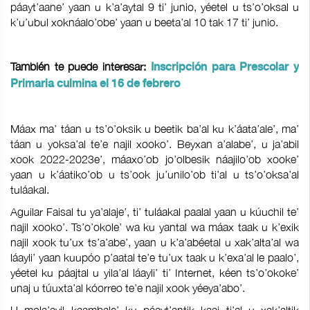
páayt’aane’ yaan u k’a’aytal 9 ti’ junio, yéetel u ts’o’oksal u
k’u’ubul xoknáalo’obe’ yaan u beeta’al 10 tak 17 ti’ junio.
También te puede interesar:
Inscripción para Prescolar y
Primaria culmina el 16 de febrero
Máax ma’ táan u ts’o’oksik u beetik ba’al ku k’áata’ale’, ma’
táan u yoksa’al te’e najil xooko’. Beyxan a’alabe’, u ja’abil
xook 2022-2023e’, máaxo’ob jo’olbesik náajilo’ob xooke’
yaan u k’áatiko’ob u ts’ook ju’unilo’ob ti’al u ts’o’oksa’al
tuláakal.
Aguilar Faisal tu ya’alaje’, ti’ tuláakal paalal yaan u kúuchil te’
najil xooko’. Ts’o’okole’ wa ku yantal wa máax taak u k’exik
najil xook tu’ux ts’a’abe’, yaan u k’a’abéetal u xak’alta’al wa
láayli’ yaan kuupóo p’aatal te’e tu’ux taak u k’exa’al le paalo’,
yéetel ku páajtal u yila’al láayli’ ti’ Internet, kéen ts’o’okoke’
unaj u túuxta’al kóorreo te’e najil xook yéeya’abo’.