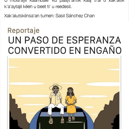
U mola’ayil kaambale’ ku páayt’antik kaaj ti’al u xak’altik
k’a’aytajil kéen u beet ti’ u reedesil.
Xak'alutskíinsa'an tumen: Sasil Sánchez Chan