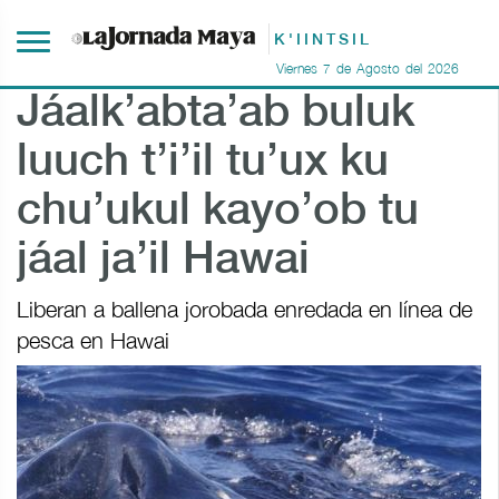
K'IINTSIL
Viernes
7
de
Agosto
del
2026
Jáalk’abta’ab buluk
luuch t’i’il tu’ux ku
chu’ukul kayo’ob tu
jáal ja’il Hawai
Liberan a ballena jorobada enredada en línea de
pesca en Hawai