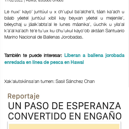
17/02/2022 | Hawai, Estados Unidos
Le nuxi’ kayo’ juntúul u x ch’upul ba’alche’il, táan ka’ach u
báab yéetel juntúul xibil kay beyxan yéetel u mejenile’,
béeychaj u jáalk’abta’al le lunes máanika’, úuchik u yila’al
k’a’al ka’ach te’e tu’ux ku chu’ukul kayo’ob aktáan Santuario
Marino Nacional de Ballenas Jorobadas.
También te puede interesar:
Liberan a ballena jorobada
enredada en línea de pesca en Hawai
Xak'alutskíinsa'an tumen: Sasil Sánchez Chan