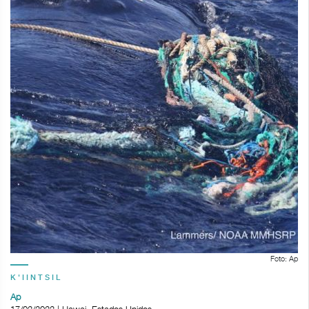
Foto: Ap
K'IINTSIL
Ap