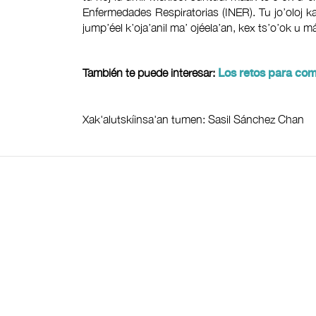
Enfermedades Respiratorias (INER). Tu jo’oloj ka’ap’
jump’éel k’oja’anil ma’ ojéela’an, kex ts’o’ok u máa
También te puede interesar:
Los retos para com
Xak'alutskíinsa'an tumen: Sasil Sánchez Chan