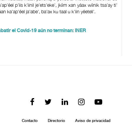
éel p’iis k’iinil je’ets’eke’, jkíim xan yáax wíinik tsa’ay ti’
n ka’ap’éel ja’abe’, ba’ax ku taal u k’iin yéeteli’.
batir el Covid-19 aún no terminan: INER
Contacto
Directorio
Aviso de privacidad