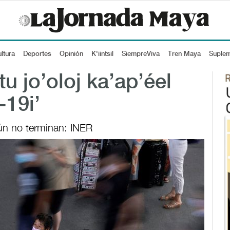
ltura
Deportes
Opinión
K'iintsil
SiempreViva
Tren Maya
Suple
u jo’oloj ka’ap’éel
-19i’
aún no terminan: INER