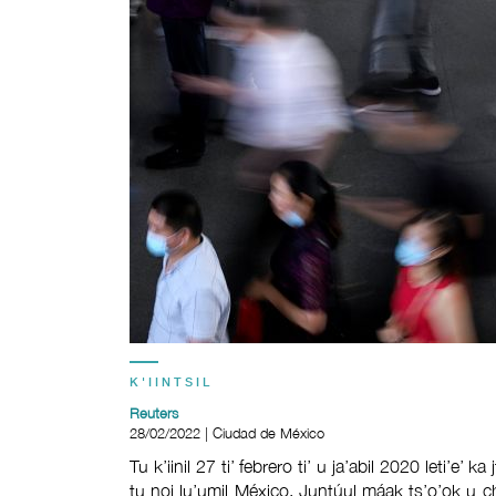
K'IINTSIL
Reuters
28/02/2022 | Ciudad de México
Tu k’iinil 27 ti’ febrero ti’ u ja’abil 2020 leti’e’ 
tu noj lu’umil México. Juntúul máak ts’o’ok u c