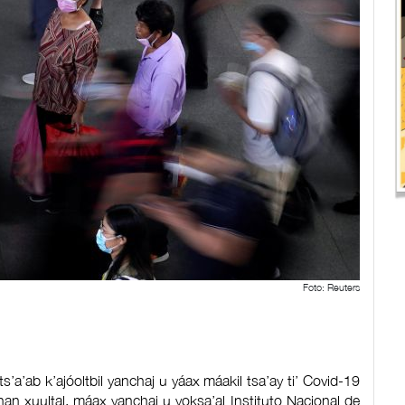
Foto: Reuters
ka jts’a’ab k’ajóoltbil yanchaj u yáax máakil tsa’ay ti’ Covid-19
han xuultal, máax yanchaj u yoksa’al Instituto Nacional de