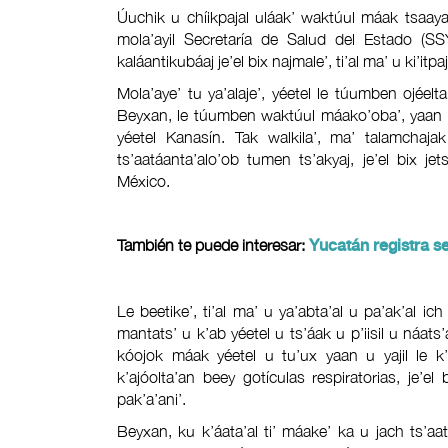
Úuchik u chíikpajal uláak’ waktúul máak tsaayal 
mola’ayil Secretaría de Salud del Estado (SS
kaláantikubáaj je’el bix najmale’, ti’al ma’ u ki’itpaja
Mola’aye’ tu ya’alaje’, yéetel le túumben ojéelta
Beyxan, le túumben waktúul máako’oba’, yaan u 
yéetel Kanasín. Tak walkila’, ma’ talamchajak 
ts’aatáanta’alo’ob tumen ts’akyaj, je’el bix je
México.
También te puede interesar:
Yucatán registra s
Le beetike’, ti’al ma’ u ya’abta’al u pa’ak’al ich
mantats’ u k’ab yéetel u ts’áak u p’iisil u náats
kóojok máak yéetel u tu’ux yaan u yajil le k’
k’ajóolta’an beey gotículas respiratorias, je’
pak’a’ani’.
Beyxan, ku k’áata’al ti’ máake’ ka u jach ts’aat