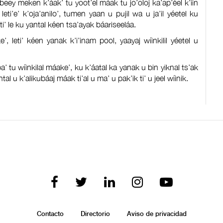
 beey meken k’áak’ tu yoot’el máak tu jo’oloj ka’ap’éel k’iin
leti’e’ k’oja’anilo’, tumen yaan u pujil wa u ja’il yéetel ku
i’ le ku yantal kéen tsa’ayak báariseeláa.
’, leti’ kéen yanak k’i’inam pool, yaayaj wíinkilil yéetel u
a’ tu wíinkilal máake’, ku k’áatal ka yanak u bin yiknal ts’ak
tal u k’alikubáaj máak ti’al u ma’ u pak’ik ti’ u jeel wíinik.
Contacto
Directorio
Aviso de privacidad