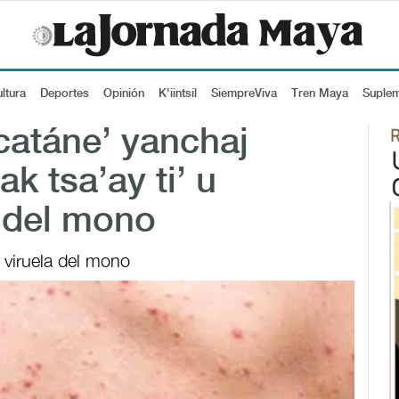
ltura
Deportes
Opinión
K'iintsil
SiempreViva
Tren Maya
Suple
catáne’ yanchaj
k tsa’ay ti’ u
a del mono
 viruela del mono