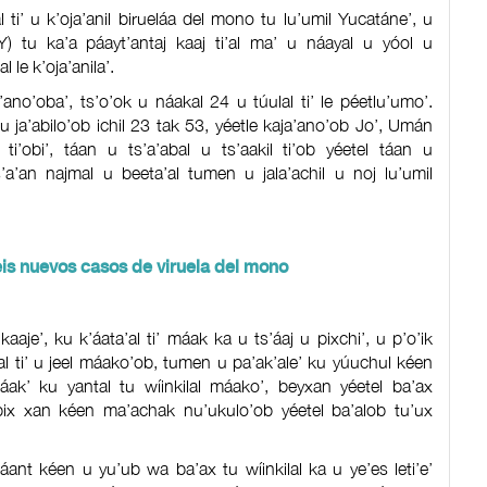
ti’ u k’oja’anil birueláa del mono tu lu’umil Yucatáne’, u
Y) tu ka’a páayt’antaj kaaj ti’al ma’ u náayal u yóol u
l le k’oja’anila’.
’ano’oba’, ts’o’ok u náakal 24 u túulal ti’ le péetlu’umo’.
ja’abilo’ob ichil 23 tak 53, yéetle kaja’ano’ob Jo’, Umán
ti’obi’, táan u ts’a’abal u ts’aakil ti’ob yéetel táan u
ts’a’an najmal u beeta’al tumen u jala’achil u noj lu’umil
eis nuevos casos de viruela del mono
 kaaje’, ku k’áata’al ti’ máak ka u ts’áaj u pixchi’, u p’o’ik
’al ti’ u jeel máako’ob, tumen u pa’ak’ale’ ku yúuchul kéen
áak’ ku yantal tu wíinkilal máako’, beyxan yéetel ba’ax
el bix xan kéen ma’achak nu’ukulo’ob yéetel ba’alob tu’ux
áant kéen u yu’ub wa ba’ax tu wíinkilal ka u ye’es leti’e’