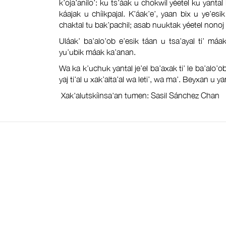
k’oja’anilo’: ku ts’áak u chokwil yéetel ku yantal
káajak u chíikpajal. K’áak’e’, yaan bix u ye’esik 
chaktal tu bak’pachil; asab nuuktak yéetel nonoj t
Uláak’ ba’alo’ob e’esik táan u tsa’ayal ti’ máake
yu’ubik máak ka’anan.
Wa ka k’uchuk yantal je’el ba’axak ti’ le ba’alo’ob
yaj ti’al u xak’alta’al wa leti’, wa ma’. Beyxan u yan
Xak'alutskíinsa'an tumen: Sasil Sánchez Chan