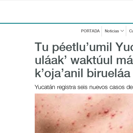
PORTADA
Noticias
Cu
Tu péetlu’umil Yu
uláak’ waktúul máa
k’oja’anil biruelá
Yucatán registra seis nuevos casos de