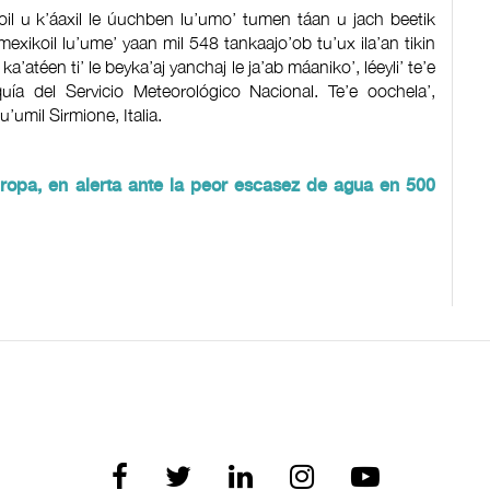
ntoil u k’áaxil le úuchben lu’umo’ tumen táan u jach beetik
h mexikoil lu’ume’ yaan mil 548 tankaajo’ob tu’ux ila’an tikin
ka’atéen ti’ le beyka’aj yanchaj le ja’ab máaniko’, léeyli’ te’e
uía del Servicio Meteorológico Nacional. Te’e oochela’,
 lu’umil Sirmione, Italia.
ropa, en alerta ante la peor escasez de agua en 500