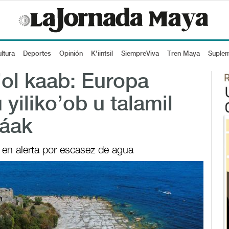
ltura
Deportes
Opinión
K'iintsil
SiempreViva
Tren Maya
Suple
k’ol kaab: Europa
 yiliko’ob u talamil
háak
en alerta por escasez de agua