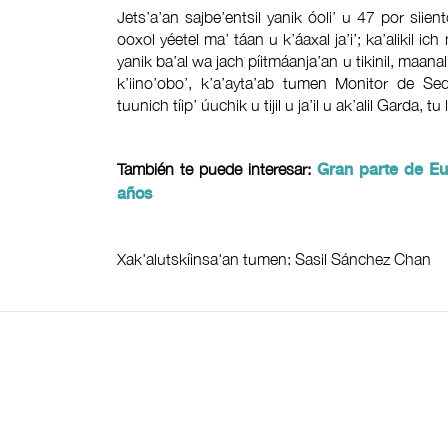
Jets’a’an sajbe’entsil yanik óoli’ u 47 por siie
ooxol yéetel ma’ táan u k’áaxal ja’i’; ka’alikil ic
yanik ba’al wa jach píitmáanja’an u tikinil, maanal 
k’iino’obo’, k’a’ayta’ab tumen Monitor de Seq
tuunich tíip’ úuchik u tijil u ja’il u ak’alil Garda, tu
También te puede interesar:
Gran parte de Eu
años
Xak'alutskíinsa'an tumen: Sasil Sánchez Chan