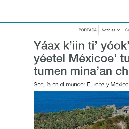
PORTADA
Noticias
Cu
Yáax k’iin ti’ yóo
yéetel Méxicoe’ tu
tumen mina’an c
Sequía en el mundo: Europa y México 