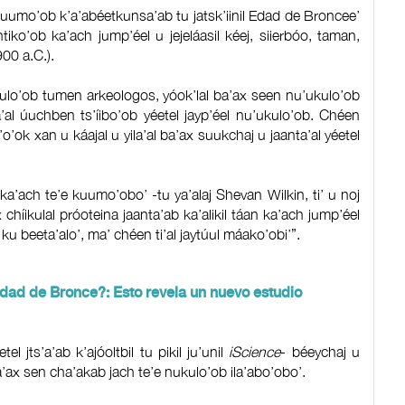
kuumo’ob k’a’abéetkunsa’ab tu jatsk’iinil Edad de Broncee’
tiko’ob ka’ach jump’éel u jejeláasil kéej, siierbóo, taman,
00 a.C.).
ukulo’ob tumen arkeologos, yóok’lal ba’ax seen nu’ukulo’ob
ta’al úuchben ts’íibo’ob yéetel jayp’éel nu’ukulo’ob. Chéen
s’o’ok xan u káajal u yila’al ba’ax suukchaj u jaanta’al yéetel
 ka’ach te’e kuumo’obo’ -tu ya’alaj Shevan Wilkin, ti’ u noj
 chíikulal próoteina jaanta’ab ka’alikil táan ka’ach jump’éel
ku beeta’alo’, ma’ chéen ti’al jaytúul máako’obi’”.
dad de Bronce?: Esto revela un nuevo estudio
l jts’a’ab k’ajóoltbil tu pikil ju’unil
iScience
- béeychaj u
 ba’ax sen cha’akab jach te’e nukulo’ob ila’abo’obo’.