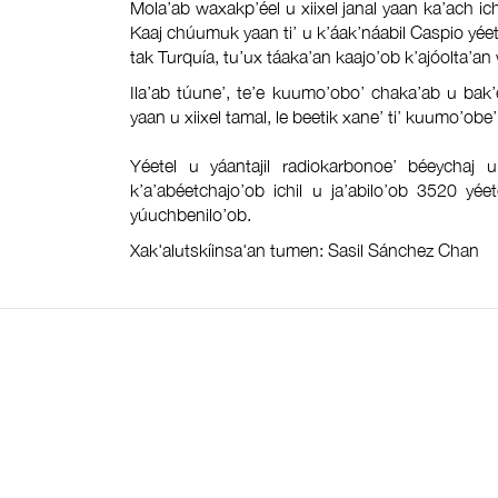
Mola’ab waxakp’éel u xiixel janal yaan ka’ach i
Kaaj chúumuk yaan ti’ u k’áak’náabil Caspio yéetel
tak Turquía, tu’ux táaka’an kaajo’ob k’ajóolta’an
Ila’ab túune’, te’e kuumo’obo’ chaka’ab u bak’e
yaan u xiixel tamal, le beetik xane’ ti’ kuumo’ob
Yéetel u yáantajil radiokarbonoe’ béeychaj u
k’a’abéetchajo’ob ichil u ja’abilo’ob 3520 yé
yúuchbenilo’ob.
Xak'alutskíinsa'an tumen: Sasil Sánchez Chan