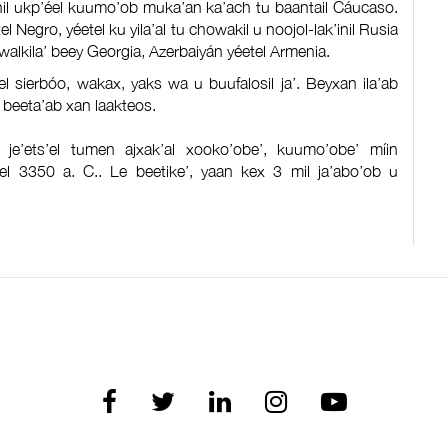
chil ukp’éel kuumo’ob muka’an ka’ach tu baantail Cáucaso.
 Negro, yéetel ku yila’al tu chowakil u noojol-lak’inil Rusia
 walkila’ beey Georgia, Azerbaiyán yéetel Armenia.
l sierbóo, wakax, yaks wa u buufalosil ja’. Beyxan ila’ab
e’ beeta’ab xan laakteos.
 je’ets’el tumen ajxak’al xooko’obe’, kuumo’obe’ míin
etel 3350 a. C.. Le beetike’, yaan kex 3 mil ja’abo’ob u