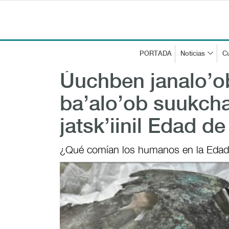
PORTADA
Noticias
Cu
Úuchben janalo’ob
ba’alo’ob suukchaj
jatsk’iinil Edad d
¿Qué comían los humanos en la Edad 