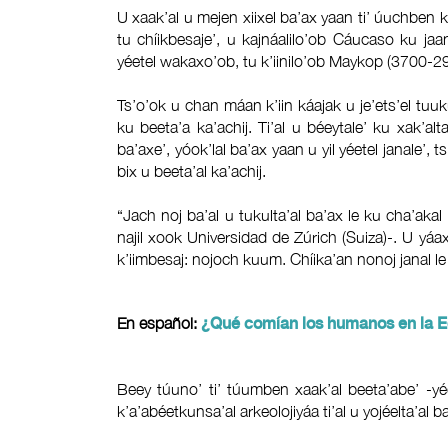
U xaak’al u mejen xiixel ba’ax yaan ti’ úuchben 
tu chíikbesaje’, u kajnáalilo’ob Cáucaso ku jaan
yéetel wakaxo’ob, tu k’iinilo’ob Maykop (3700-29
Ts’o’ok u chan máan k’iin káajak u je’ets’el tu
ku beeta’a ka’achij. Ti’al u béeytale’ ku xak’al
ba’axe’, yóok’lal ba’ax yaan u yil yéetel janale’, t
bix u beeta’al ka’achij.
“Jach noj ba’al u tukulta’al ba’ax le ku cha’akal
najil xook Universidad de Zúrich (Suiza)-. U yáax
k’iimbesaj: nojoch kuum. Chíika’an nonoj janal le 
En español:
¿Qué comían los humanos en la E
Beey túuno’ ti’ túumben xaak’al beeta’abe’ -yéete
k’a’abéetkunsa’al arkeolojiyáa ti’al u yojéelta’al