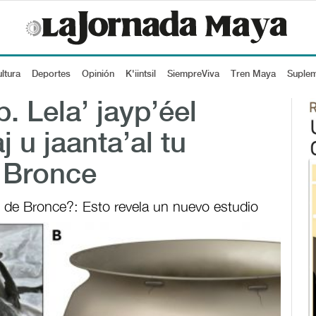
ltura
Deportes
Opinión
K'iintsil
SiempreViva
Tren Maya
Suple
. Lela’ jayp’éel
 u jaanta’al tu
e Bronce
de Bronce?: Esto revela un nuevo estudio