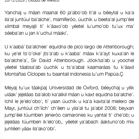
20/12/2023 | Ciudad de México
Yanchaj u máan maanal 60 ja’abo’ob ti’al u béeytal u ka’a
ila’al juntúul ba’alche’, mamiferóo, úuchik u beeta’al jump’éel
xíimbal meyajil ti’ k’áaxo’ob yéetel lu’umo’ob tu’ux ma’
séeba’an u jan k’uchul máaki’.
U k’aaba’ ba’alchee’ equidna de pico largo de Attenborough;
ku ye’el ts’o’oke’ jts’a’ab u k’aaba’ máax k’a’ayt kuxa’an le
ba’alche’a’, Sir David Attenborough. Jóok’sa’ab u yoochel
yéetel táabsa’ab úuchik u ts’a’abal kaamaráas tu k’áaxil
Montañas Cíclopes tu baantail indonesia lu’um Papúa.Ç
Meyaj tu’ux táakpaj Universidad de Oxford, béeychaj u yilik
uláak’ jejeláas ba’alob ka’alikil máan u kaxt equidna ba’alche’.
Ichil le je’elo’obo’, ti’ yaan úuchik u ka’a kaxta’al mielero de
Mayr, juntúul ch’íich’ ch’éen u yila’al tu ja’abil 2008; beyxan
jump’éel túumben jeneróo camarones ku yantal ti’ che’ob; u
jejeláas túumben ik’elo’ob,. yéetel ya’abach áaktuno’ob mix
juntéen yáax ila’ako’obi’.