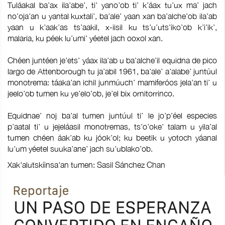
Tuláakal ba’ax ila’abe’, ti’ yano’ob ti’ k’áax tu’ux ma’ jach
no’oja’an u yantal kuxtali’, ba’ale’ yaan xan ba’alche’ob ila’ab
yaan u k’aak’as ts’aakil, x-iisil ku ts’u’uts’iko’ob k’i’ik’,
malaria, ku péek lu’umi’ yéetel jach ooxol xan.
Chéen juntéen je’ets’ yáax ila’ab u ba’alche’il equidna de pico
largo de Attenborough tu ja’abil 1961, ba’ale’ a’alabe’ juntúul
monotrema: táaka’an ichil junmúuch’ mamiferóos jela’an ti’ u
jeelo’ob tumen ku ye’elo’ob, je’el bix ornitorrinco.
Equidnae’ noj ba’al tumen juntúul ti’ le jo’p’éel especies
p’aatal ti’ u jejeláasil monotremas, ts’o’oke’ talam u yila’al
tumen chéen áak’ab ku jóok’ol; ku beetik u yotoch yáanal
lu’um yéetel suuka’ane’ jach su’ublako’ob.
Xak'alutskíinsa'an tumen: Sasil Sánchez Chan