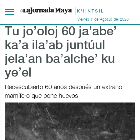
K'IINTSIL
Viernes
7
de
Agosto
del
2026
Tu jo’oloj 60 ja’abe’
ka’a ila’ab juntúul
jela’an ba’alche’ ku
ye’el
Redescubierto 60 años después un extraño
mamífero que pone huevos