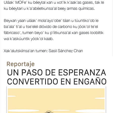
Uláak’ MOFe’ ku béeytal xan u xot’ik k’aak’as gases, tak le
ku béeytarl u k’a’abéetkunsa’al beey armas químicas.
Beyxan yaan uláak’ mola’ayo’obe’ táan u túuntiko’ob le
ba’ala’ ti’al u tse’elel dióxido de carbono ku jóok’ol te’el
fábricaso’, tumen beyo’ ku p’íitkunsa’al xan gases loobiltik
wa k’askúuntik yóok’ol kaab.
Xak'alutskíinsa'an tumen: Sasil Sánchez Chan