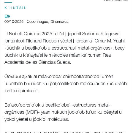
K'IINTSIL
Efe
09/10/2025 | Copenhague, Dinamarca
U Nobelil Química 2025 u ti’al j-japonil Susumu Kitagawa,
jbritánicoil Richard Robson yéetel j-jordaniail Omar M. Yaghi
«úuchik u beetiko’ob u estructurasil metal-orgánicas», beey
úuchik u k’a’ayta’al le miércoles máanika’ tumen Real
Academia de las Ciencias Sueca.
Óoxtúul ajxak’al máako’oba’ chíimpolta’abo’ob tumen
túumben bix úuchik u patjo’oltiko’ob molecular estructuraob
ichil le químicao’.
Ba’axo’ob ts’o’ok u beetiko’obe’ -estructuras metal-
orgánicas (MOF)- yaan nukuch joolo’ob tu’ux ku béeytal u
yokol yéetel u jóok’ol moléculas.