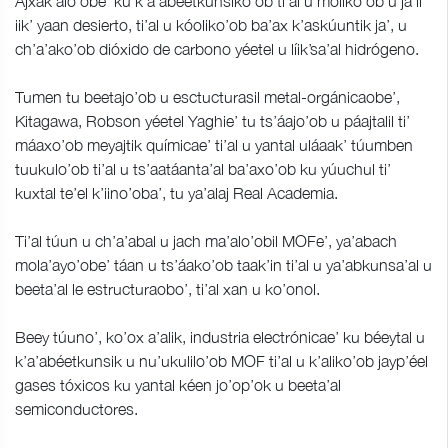
Ajxak’alo’obe’ ku k’a’abéetkunsiko’ob ti’al u moliko’ob u ja’il
iik’ yaan desierto, ti’al u kóoliko’ob ba’ax k’askúuntik ja’, u
ch’a’ako’ob dióxido de carbono yéetel u líik’sa’al hidrógeno.
Tumen tu beetajo’ob u esctucturasil metal-orgánicaobe’,
Kitagawa, Robson yéetel Yaghie’ tu ts’áajo’ob u páajtalil ti’
máaxo’ob meyajtik químicae’ ti’al u yantal uláaak’ túumben
tuukulo’ob ti’al u ts’aatáanta’al ba’axo’ob ku yúuchul ti’
kuxtal te’el k’iino’oba’, tu ya’alaj Real Academia.
Ti’al túun u ch’a’abal u jach ma’alo’obil MOFe’, ya’abach
mola’ayo’obe’ táan u ts’áako’ob taak’in ti’al u ya’abkunsa’al u
beeta’al le estructuraobo’, ti’al xan u ko’onol.
Beey túuno’, ko’ox a’alik, industria electrónicae’ ku béeytal u
k’a’abéetkunsik u nu’ukulilo’ob MOF ti’al u k’aliko’ob jayp’éel
gases tóxicos ku yantal kéen jo’op’ok u beeta’al
semiconductores.