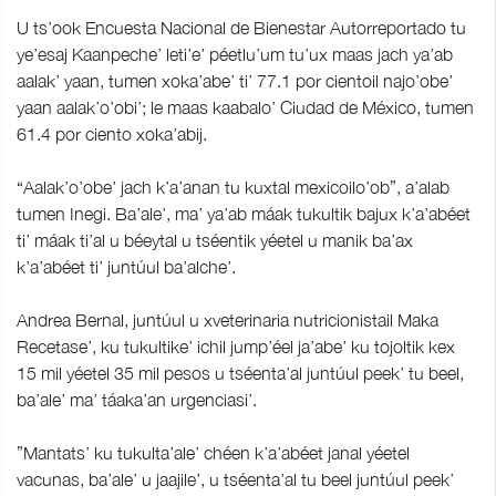
U ts’ook Encuesta Nacional de Bienestar Autorreportado tu
ye’esaj Kaanpeche’ leti’e’ péetlu’um tu’ux maas jach ya’ab
aalak’ yaan, tumen xoka’abe’ ti’ 77.1 por cientoil najo’obe’
yaan aalak’o’obi’; le maas kaabalo’ Ciudad de México, tumen
61.4 por ciento xoka’abij.
“Aalak’o’obe’ jach k’a’anan tu kuxtal mexicoilo’ob”, a’alab
tumen Inegi. Ba’ale’, ma’ ya’ab máak tukultik bajux k’a’abéet
ti’ máak ti’al u béeytal u tséentik yéetel u manik ba’ax
k’a’abéet ti’ juntúul ba’alche’.
Andrea Bernal, juntúul u xveterinaria nutricionistail Maka
Recetase’, ku tukultike’ ichil jump’éel ja’abe’ ku tojoltik kex
15 mil yéetel 35 mil pesos u tséenta’al juntúul peek’ tu beel,
ba’ale’ ma’ táaka’an urgenciasi’.
”Mantats’ ku tukulta’ale’ chéen k’a’abéet janal yéetel
vacunas, ba’ale’ u jaajile’, u tséenta’al tu beel juntúul peek’