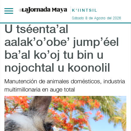
K'IINTSIL
Sábado
8
de
Agosto
del
2026
U tséenta’al
aalak’o’obe’ jump’éel
ba’al ko’oj tu bin u
nojochtal u koonolil
Manutención de animales domésticos, industria
multimillonaria en auge total