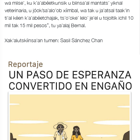
wa miise’, ku k’a’abéetkunsik u biinsa’al mantats’ yiknal
veterinaria, u jóok’sa’alo’ob xíimbal, wa tak u ja’atsal taak’in
ti’al kéen k’a’abéetchajak, ts’o’oke’ lelo’ je’el u tojoltik ichil 10
mil tak 15 mil pesos”, tu ya’alaj Bernal.
Xak'alutskíinsa'an tumen: Sasil Sánchez Chan