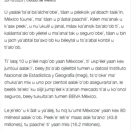
20/10/2025 | Ciudad de México
U yaalak’ta’al ba’alche’obe’, táan u péeksik ya’abach taak’in.
México túune’, ma’ táan u p’áatal paachili’. Kéen ma’anak u
k’aax peek’, u nu’ukulil u janal, máax ka’ansik ba’alo’ob ti’, u
kaláanta’alo’ob yéetel u ma’anal tak u seguro’obe’, táan u bin
u jach ya’abtal ba’axo’ob ku béeytal u ts’a’abal konbil u
ti’alo’ob.
Ti’ lalaj 10 u p’éel najo’ob yaan Méxicoe’, ti’ ukp’éel yaan kex
juntúul aalak’i’, beey jts’a’ab ojéeltbil tumen u datosil Instituto
Nacional de Estadística y Geografía (Inegi), ts’o’oke’ ma’
chuka’an mix u uno por cientoil aalak’o’ob asegurarta’an, le
beetik te’elo’ ku síijil jump’éel k’a’anan mercado ti’al u ko’onol
seguros, beey tukulta’an tumen BBVA México.
Le je’elo’ u k’áat u ya’alej, tu noj lu’umil Méxicoe’ yaan kex 80
millnesil aalak’o’ob. Peek’e’ leti’e’ maas alak’ta’ano’ (43.8
millones), tu paache’ ti’ yaan miis (16.2 millones).