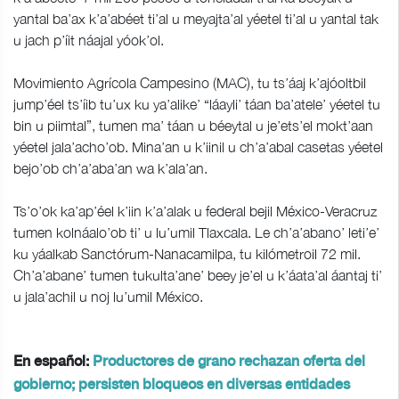
yantal ba’ax k’a’abéet ti’al u meyajta’al yéetel ti’al u yantal tak
u jach p’íit náajal yóok’ol.
Movimiento Agrícola Campesino (MAC), tu ts’áaj k’ajóoltbil
jump’éel ts’íib tu’ux ku ya’alike’ “láayli’ táan ba’atele’ yéetel tu
bin u piimtal”, tumen ma’ táan u béeytal u je’ets’el mokt’aan
yéetel jala’acho’ob. Mina’an u k’iinil u ch’a’abal casetas yéetel
bejo’ob ch’a’aba’an wa k’ala’an.
Ts’o’ok ka’ap’éel k’iin k’a’alak u federal bejil México-Veracruz
tumen kolnáalo’ob ti’ u lu’umil Tlaxcala. Le ch’a’abano’ leti’e’
ku yáalkab Sanctórum-Nanacamilpa, tu kilómetroil 72 mil.
Ch’a’abane’ tumen tukulta’ane’ beey je’el u k’áata’al áantaj ti’
u jala’achil u noj lu’umil México.
En español:
Productores de grano rechazan oferta del
gobierno; persisten bloqueos en diversas entidades