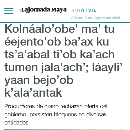
K'IINTSIL
Sábado
8
de
Agosto
del
2026
Kolnáalo’obe’ ma’ tu
éejento’ob ba’ax ku
ts’a’abal ti’ob ka’ach
tumen jala’ach’; láayli’
yaan bejo’ob
k’ala’antak
Productores de grano rechazan oferta del
gobierno; persisten bloqueos en diversas
entidades