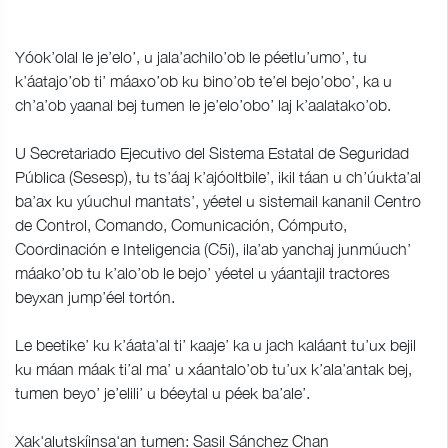
Yóok’olal le je’elo’, u jala’achilo’ob le péetlu’umo’, tu
k’áatajo’ob ti’ máaxo’ob ku bino’ob te’el bejo’obo’, ka u
ch’a’ob yaanal bej tumen le je’elo’obo’ laj k’aalatako’ob.
U Secretariado Ejecutivo del Sistema Estatal de Seguridad
Pública (Sesesp), tu ts’áaj k’ajóoltbile’, ikil táan u ch’úukta’al
ba’ax ku yúuchul mantats’, yéetel u sistemail kananil Centro
de Control, Comando, Comunicación, Cómputo,
Coordinación e Inteligencia (C5i), ila’ab yanchaj junmúuch’
máako’ob tu k’alo’ob le bejo’ yéetel u yáantajil tractores
beyxan jump’éel tortón.
Le beetike’ ku k’áata’al ti’ kaaje’ ka u jach kaláant tu’ux bejil
ku máan máak ti’al ma’ u xáantalo’ob tu’ux k’ala’antak bej,
tumen beyo’ je’elili’ u béeytal u péek ba’ale’.
Xak'alutskíinsa'an tumen: Sasil Sánchez Chan