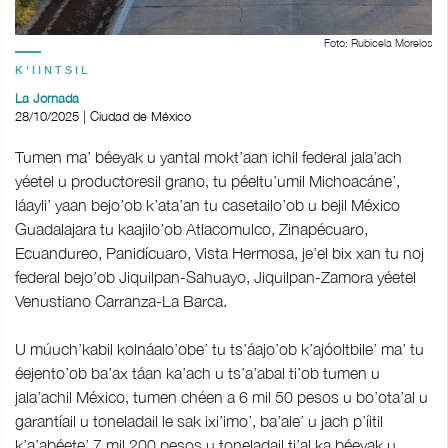
Foto: Rubicela Morelos
K'IINTSIL
La Jornada
28/10/2025 | Ciudad de México
Tumen ma’ béeyak u yantal mokt’aan ichil federal jala’ach
yéetel u productoresil grano, tu péeltu’umil Michoacáne’,
láayli’ yaan bejo’ob k’ata’an tu casetailo’ob u bejil México
Guadalajara tu kaajilo’ob Atlacomulco, Zinapécuaro,
Ecuandureo, Panidícuaro, Vista Hermosa, je’el bix xan tu noj
federal bejo’ob Jiquilpan-Sahuayo, Jiquilpan-Zamora yéetel
Venustiano Carranza-La Barca.
U múuch’kabil kolnáalo’obe’ tu ts’áajo’ob k’ajóoltbile’ ma’ tu
éejento’ob ba’ax táan ka’ach u ts’a’abal ti’ob tumen u
jala’achil México, tumen chéen a 6 mil 50 pesos u bo’ota’al u
garantíail u toneladail le sak ixi’imo’, ba’ale’ u jach p’íitil
k’a’abéete’ 7 mil 200 pesos u toneladail ti’al ka béeyak u