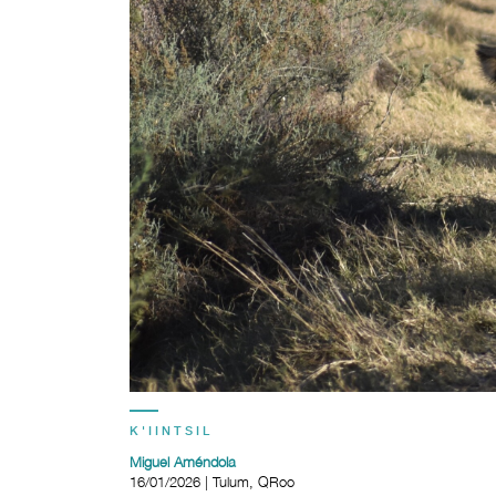
K'IINTSIL
Miguel Améndola
16/01/2026 | Tulum, QRoo