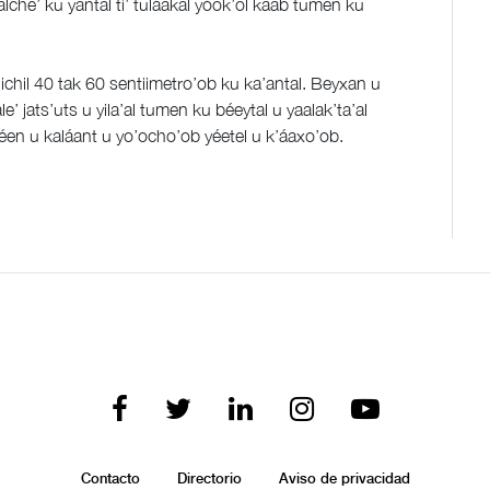
alche’ ku yantal ti’ tuláakal yóok’ol kaab tumen ku
x ichil 40 tak 60 sentiimetro’ob ku ka’antal. Beyxan u
le’ jats’uts u yila’al tumen ku béeytal u yaalak’ta’al
b kéen u kaláant u yo’ocho’ob yéetel u k’áaxo’ob.
Contacto
Directorio
Aviso de privacidad