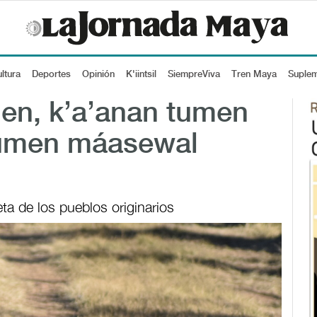
ltura
Deportes
Opinión
K'iintsil
SiempreViva
Tren Maya
Suple
k’en, k’a’anan tumen
 tumen máasewal
eta de los pueblos originarios