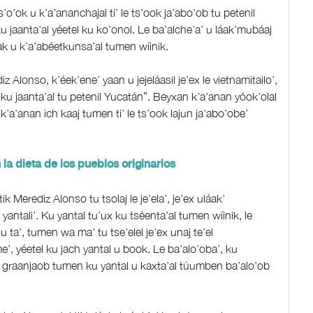
’o’ok u k’a’ananchajal ti’ le ts’ook ja’abo’ob tu petenil
u jaanta’al yéetel ku ko’onol. Le ba’alche’a’ u láak’mubáaj
k u k’a’abéetkunsa’al tumen wíinik.
 Alonso, k’éek’ene’ yaan u jejeláasil je’ex le vietnamitailo’,
ak’ ku jaanta’al tu petenil Yucatán”. Beyxan k’a’anan yóok’olal
 k’a’anan ich kaaj tumen ti’ le ts’ook lajun ja’abo’obe’
la dieta de los pueblos originarios
k Merediz Alonso tu tsolaj le je’ela’, je’ex uláak’
yantali’. Ku yantal tu’ux ku tséenta’al tumen wíinik, le
x u ta’, tumen wa ma’ tu tse’elel je’ex unaj te’el
e’, yéetel ku jach yantal u book. Le ba’alo’oba’, ku
’ graanjaob tumen ku yantal u kaxta’al túumben ba’alo’ob