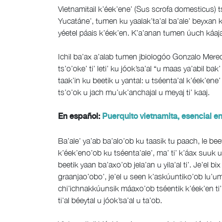
Vietnamitail k’éek’ene’ (Sus scrofa domesticus) ts
Yucatáne’, tumen ku yaalak’ta’al ba’ale’ beyxan k
yéetel páais k’éek’en. K’a’anan tumen úuch káaja
Ichil ba’ax a’alab tumen jbiologóo Gonzalo Merediz
ts’o’oke’ ti’ leti’ ku jóok’sa’al “u maas ya’abil b
taak’in ku beetik u yantal: u tséenta’al k’éek’ene’
ts’o’ok u jach mu’uk’anchajal u meyaj ti’ kaaj.
En español:
Puerquito vietnamita, esencial en 
Ba’ale’ ya’ab ba’alo’ob ku taasik tu paach, le beeti
k’éek’eno’ob ku tséenta’ale’, ma’ ti’ k’áax suuk u 
beetik yaan ba’axo’ob jela’an u yila’al ti’. Je’el bi
graanjao’obo’, je’el u seen k’askúuntiko’ob lu’um
chi’ichnakkúunsik máaxo’ob tséentik k’éek’en ti
ti’al béeytal u jóok’sa’al u ta’ob.