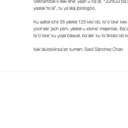
Vietnamitail k’éek’ene’ yaan u na’at. “Juntúul ba’
yaalak’ta’al”, tu ya’alaj jbiologóo.
Ku aaltal ichil 35 yéetel 125 kilo’ob, ts’o’oke’ ke
yoot’ele’ jach piim, yéetel u xikine’ mejentak. Ba’a
ts’o’oke’ ku yojel báaxal, ba’ale’ ku ts’íiktalo’o
Xak'alutskíinsa'an tumen: Sasil Sánchez Chan